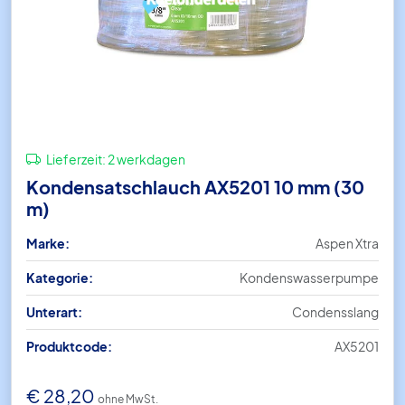
Lieferzeit:
2 werkdagen
Kondensatschlauch AX5201 10 mm (30
m)
Marke:
Aspen Xtra
Kategorie:
Kondenswasserpumpe
Unterart:
Condensslang
Produktcode:
AX5201
€
28,20
ohne MwSt.