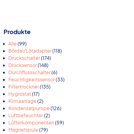
Produkte
99
Alle
99
Produkte
118
Bördel/Lötadapter
118
174
Produkte
Druckschalter
174
148
Produkte
Drucksensor
148
Produkte
6
Durchflussschalter
6
Produkte
33
Feuchtigkeitssensor
33
135
Produkte
Filtertrockner
135
17
Produkte
Hygrostat
17
Produkte
2
Klimaanlage
2
Produkte
126
Kondensatpumpe
126
2
Produkte
Luftbefeuchter
2
Produkte
59
Lüfterkomponenten
59
79
Produkte
Magnetspule
79