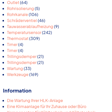
64
Produkte
Outlet
64
Produkte
5
Rohrisolierung
5
106
Produkte
Rohrkanale
106
Produkte
46
Schräderventiel
46
Produkte
9
Tauwasserablaufheizung
9
242
Produkte
Temperatursensor
242
309
Produkte
Thermostat
309
4
Produkte
Timer
4
Produkte
4
Timer
4
Produkte
21
Trillingsdemper
21
Produkte
21
Trillingsdemper
21
33
Produkte
Wartung
33
Produkte
169
Werkzeuge
169
Produkte
Information
Die Wartung Ihrer HLK-Anlage
Eine Klimaanlage für Ihr Zuhause oder Büro