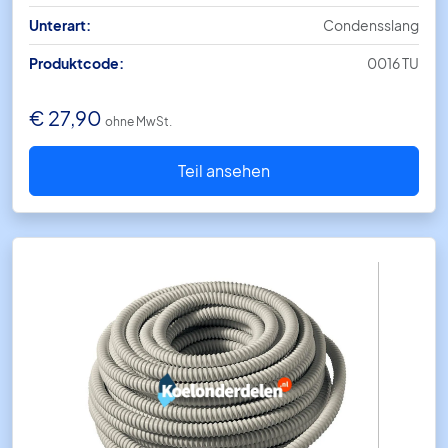
Unterart:
Condensslang
Produktcode:
0016 TU
€
27,90
ohne MwSt.
Teil ansehen