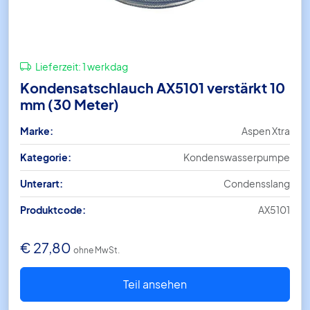
Lieferzeit:
1 werkdag
Kondensatschlauch AX5101 verstärkt 10
mm (30 Meter)
Marke:
Aspen Xtra
Kategorie:
Kondenswasserpumpe
Unterart:
Condensslang
Produktcode:
AX5101
€
27,80
ohne MwSt.
Teil ansehen