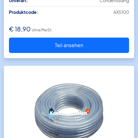
Unterart:
Condensslang
Produktcode:
AX5100
€
18,90
ohne MwSt.
Teil ansehen