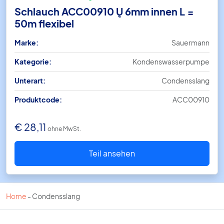
Schlauch ACC00910 Ų 6mm innen L =
50m flexibel
Marke:
Sauermann
Kategorie:
Kondenswasserpumpe
Unterart:
Condensslang
Produktcode:
ACC00910
€
28,11
ohne MwSt.
Teil ansehen
Home
-
Condensslang