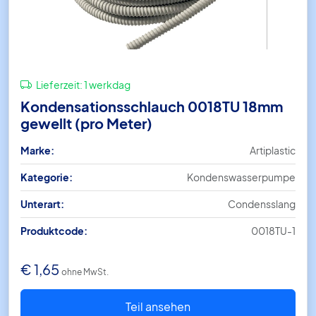
Lieferzeit:
1 werkdag
Kondensationsschlauch 0018TU 18mm
gewellt (pro Meter)
Marke:
Artiplastic
Kategorie:
Kondenswasserpumpe
Unterart:
Condensslang
Produktcode:
0018TU-1
€
1,65
ohne MwSt.
Teil ansehen