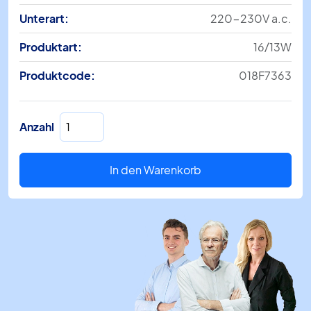
Unterart:
220-230V a.c.
Produktart:
16/13W
Produktcode:
018F7363
AC
Anzahl
Spule
BB220C
220-
In den Warenkorb
230
V
50/60
Hz
16/13W
(018F7363)
Menge