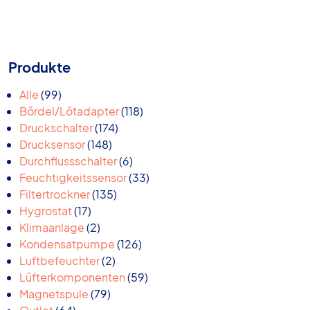
Produkte
99
Alle
99
Produkte
118
Bördel/Lötadapter
118
174
Produkte
Druckschalter
174
148
Produkte
Drucksensor
148
Produkte
6
Durchflussschalter
6
Produkte
33
Feuchtigkeitssensor
33
135
Produkte
Filtertrockner
135
17
Produkte
Hygrostat
17
Produkte
2
Klimaanlage
2
Produkte
126
Kondensatpumpe
126
2
Produkte
Luftbefeuchter
2
Produkte
59
Lüfterkomponenten
59
79
Produkte
Magnetspule
79
64
Produkte