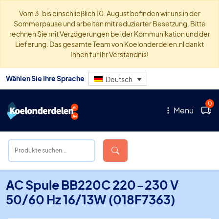
Vom 3. bis einschließlich 10. August befinden wir uns in der
Sommerpause und arbeiten mit reduzierter Besetzung. Bitte
rechnen Sie mit Verzögerungen bei der Kommunikation und der
Lieferung. Das gesamte Team von Koelonderdelen.nl dankt
Ihnen für Ihr Verständnis!
Wählen Sie Ihre Sprache
Deutsch
0
Menu
AC Spule BB220C 220-230 V
50/60 Hz 16/13W (018F7363)