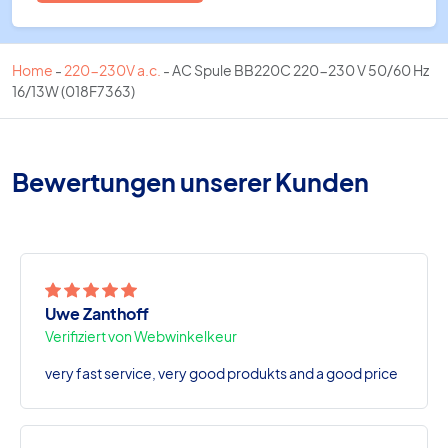
Home
-
220-230V a.c.
-
AC Spule BB220C 220-230 V 50/60 Hz
16/13W (018F7363)
Bewertungen unserer Kunden
Uwe Zanthoff
Verifiziert von Webwinkelkeur
very fast service, very good produkts and a good price