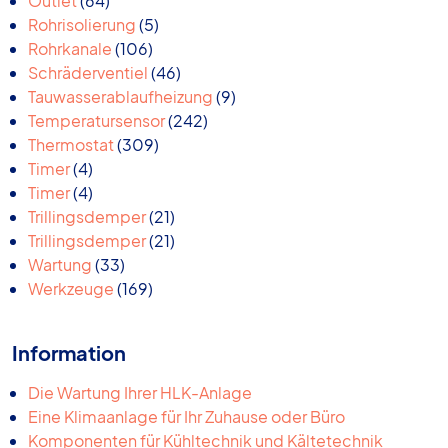
Outlet
64
Produkte
5
Rohrisolierung
5
106
Produkte
Rohrkanale
106
Produkte
46
Schräderventiel
46
Produkte
9
Tauwasserablaufheizung
9
242
Produkte
Temperatursensor
242
309
Produkte
Thermostat
309
4
Produkte
Timer
4
Produkte
4
Timer
4
Produkte
21
Trillingsdemper
21
Produkte
21
Trillingsdemper
21
33
Produkte
Wartung
33
Produkte
169
Werkzeuge
169
Produkte
Information
Die Wartung Ihrer HLK-Anlage
Eine Klimaanlage für Ihr Zuhause oder Büro
Komponenten für Kühltechnik und Kältetechnik