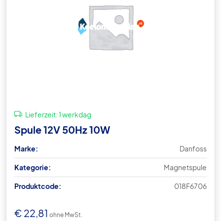
Lieferzeit:
1 werkdag
Spule 12V 50Hz 10W
Marke:
Danfoss
Kategorie:
Magnetspule
Produktcode:
018F6706
€
22,81
ohne MwSt.