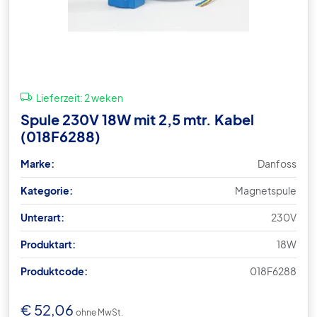
Lieferzeit:
2 weken
Spule 230V 18W mit 2,5 mtr. Kabel
(018F6288)
Marke:
Danfoss
Kategorie:
Magnetspule
Unterart:
230V
Produktart:
18W
Produktcode:
018F6288
€
52,06
ohne MwSt.