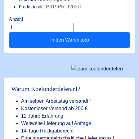
Produktcode:
P315PR-9203C
Anzahl
Drehzahlregler
P315PR-
In den Warenkorb
9203C
5-
15
bar
/
0-
10V
Warum Koelonderdelen.nl?
Menge
Am selben Arbeitstag versandt
*
Kostenloser Versand ab 200 €
12 Jahre Erfahrung
Weltweite Lieferung auf Anfrage
14 Tage Rückgaberecht
Eine innergemeinschaftliche Lieferung auf