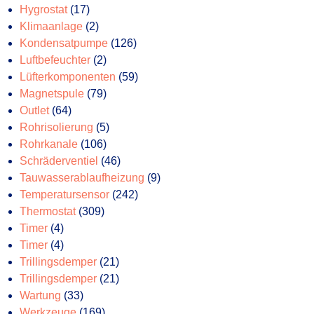
17
Produkte
Hygrostat
17
Produkte
2
Klimaanlage
2
Produkte
126
Kondensatpumpe
126
2
Produkte
Luftbefeuchter
2
Produkte
59
Lüfterkomponenten
59
79
Produkte
Magnetspule
79
64
Produkte
Outlet
64
Produkte
5
Rohrisolierung
5
106
Produkte
Rohrkanale
106
Produkte
46
Schräderventiel
46
Produkte
9
Tauwasserablaufheizung
9
242
Produkte
Temperatursensor
242
309
Produkte
Thermostat
309
4
Produkte
Timer
4
Produkte
4
Timer
4
Produkte
21
Trillingsdemper
21
Produkte
21
Trillingsdemper
21
33
Produkte
Wartung
33
Produkte
169
Werkzeuge
169