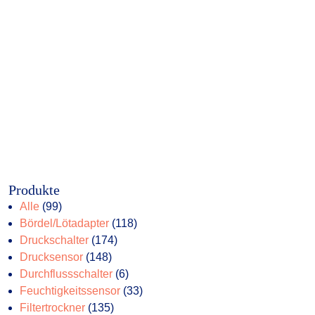
Produkte
99
Alle
99
Produkte
118
Bördel/Lötadapter
118
174
Produkte
Druckschalter
174
148
Produkte
Drucksensor
148
Produkte
6
Durchflussschalter
6
Produkte
33
Feuchtigkeitssensor
33
135
Produkte
Filtertrockner
135