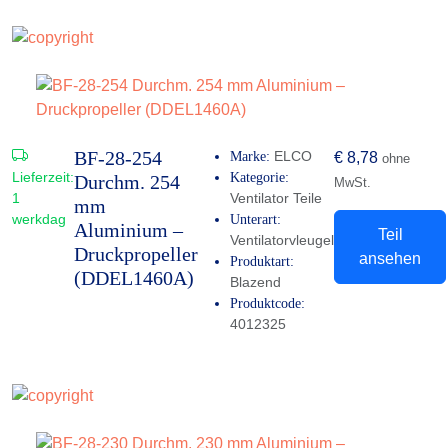
BF-28-254
ELCO
Marke:
€
8,78
ohne
Lieferzeit:
Kategorie:
Durchm. 254
MwSt.
1
Ventilator Teile
mm
werkdag
Unterart:
Aluminium –
Teil
Ventilatorvleugel
Druckpropeller
ansehen
Produktart:
(DDEL1460A)
Blazend
Produktcode:
4012325