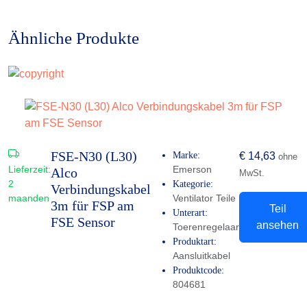
Ähnliche Produkte
FSE-N30 (L30)
Marke:
€
14,63
ohne
Lieferzeit:
Emerson
Alco
MwSt.
2
Kategorie:
Verbindungskabel
maanden
Ventilator Teile
3m für FSP am
Teil
Unterart:
FSE Sensor
ansehen
Toerenregelaar
Produktart:
Aansluitkabel
Produktcode:
804681