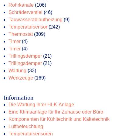
106
Produkte
Rohrkanale
106
Produkte
46
Schräderventiel
46
Produkte
9
Tauwasserablaufheizung
9
242
Produkte
Temperatursensor
242
309
Produkte
Thermostat
309
4
Produkte
Timer
4
Produkte
4
Timer
4
Produkte
21
Trillingsdemper
21
Produkte
21
Trillingsdemper
21
33
Produkte
Wartung
33
Produkte
169
Werkzeuge
169
Produkte
Information
Die Wartung Ihrer HLK-Anlage
Eine Klimaanlage für Ihr Zuhause oder Büro
Komponenten für Kühltechnik und Kältetechnik
Luftbefeuchtung
Temperatursensoren