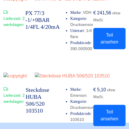
PX 77/3
VDH
Marke:
€
241,56
ohne
Lieferzeit:
2
Kategorie:
-1/+9BAR
MwSt.
werkdagen
Drucksensor
1/4FL 4/20mA
1/4
Unterart:
Teil
flare
ansehen
Produktcode:
390.000500
Steckdose
Marke:
€
5,10
ohne
Lieferzeit:
2
Emerson
HUBA
MwSt.
werkdagen
Kategorie:
506/520
Drucksensor
103510
Teil
Produktcode:
ansehen
103510