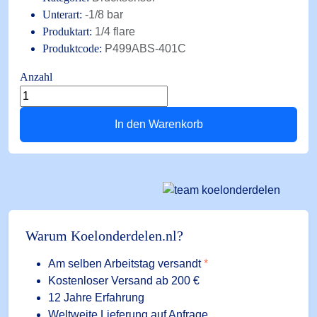
Unterart:
-1/8 bar
Produktart:
1/4 flare
Produktcode:
P499ABS-401C
Anzahl
Druckmessumformer
P499ABS-
In den Warenkorb
401C
-1/8
bar
9-
32V
4-
20mA
Warum Koelonderdelen.nl?
1/4
flare
Am selben Arbeitstag versandt
*
ext.
Kostenloser Versand ab 200 €
Menge
12 Jahre Erfahrung
Weltweite Lieferung auf Anfrage