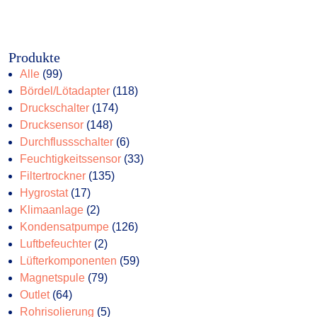
Produkte
99
Alle
99
Produkte
118
Bördel/Lötadapter
118
174
Produkte
Druckschalter
174
148
Produkte
Drucksensor
148
Produkte
6
Durchflussschalter
6
Produkte
33
Feuchtigkeitssensor
33
135
Produkte
Filtertrockner
135
17
Produkte
Hygrostat
17
Produkte
2
Klimaanlage
2
Produkte
126
Kondensatpumpe
126
2
Produkte
Luftbefeuchter
2
Produkte
59
Lüfterkomponenten
59
79
Produkte
Magnetspule
79
64
Produkte
Outlet
64
Produkte
5
Rohrisolierung
5