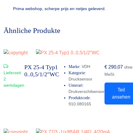
Prima webshop, scherpe prijs en netjes geleverd.
Ähnliche Produkte
PX 25-4 Typ1
VDH
Marke:
€
290,07
ohne
Lieferzeit:
Kategorie:
0..0,5/1/2″WC
MwSt.
2
Drucksensor
werkdagen
Unterart:
Teil
Drukverschilsensor
ansehen
Produktcode:
910.080165