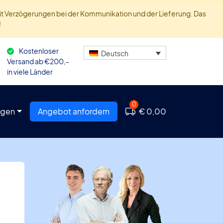
 mit Verzögerungen bei der Kommunikation und der Lieferung. Das
!
Kostenloser
Deutsch
Versand ab €200,-
in viele Länder
0
agen
Angebot anfordern
€ 0,00