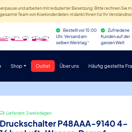
ommerpause und arbeiten mit reduzierter Besetzung. Bitte rechnen Sie
gesamte Team von Koelonderdelen.nl dankt Ihnen für Ihr Verständnis
Bestellt vor 15:00
Zufriedene
Uhr, Versand am
Kunden auf der
selben Werktag
*
ganzen Welt
e
Shop
Outlet
Über uns
Häufig gestellte Fr
Lieferzeit:
2 werkdagen
Druckschalter P48AAA-9140 4-