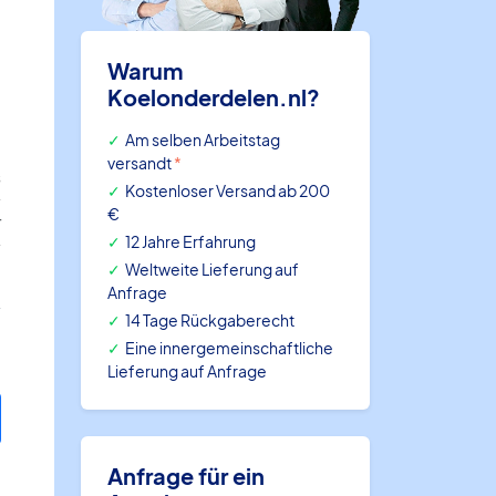
Warum
Koelonderdelen.nl?
Am selben Arbeitstag
versandt
*
s
Kostenloser Versand ab 200
€
r
12 Jahre Erfahrung
0
Weltweite Lieferung auf
Anfrage
14 Tage Rückgaberecht
Eine innergemeinschaftliche
Lieferung auf Anfrage
Anfrage für ein