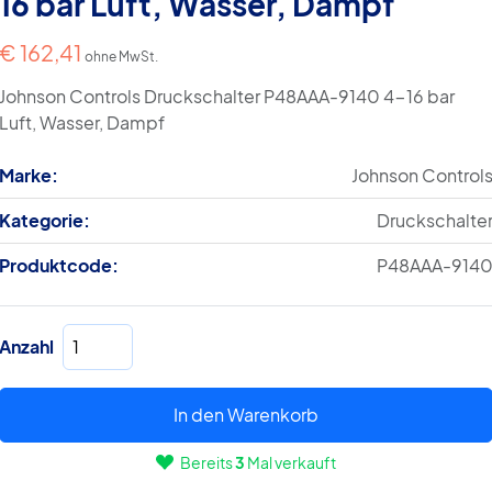
16 bar Luft, Wasser, Dampf
€
162,41
ohne MwSt.
Johnson Controls Druckschalter P48AAA-9140 4-16 bar
Luft, Wasser, Dampf
Marke:
Johnson Control
Kategorie:
Druckschalte
Produktcode:
P48AAA-914
Druckschalter
Anzahl
P48AAA-
9140
4-
In den Warenkorb
16
Bereits
3
Mal verkauft
bar