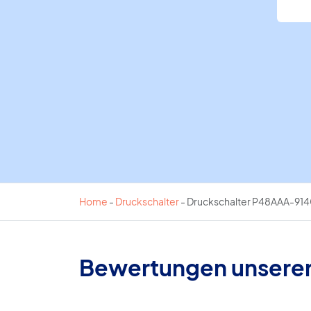
Home
-
Druckschalter
-
Druckschalter P48AAA-9140
Bewertungen unsere