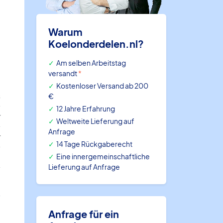
Warum
Koelonderdelen.nl?
Am selben Arbeitstag
versandt
*
Kostenloser Versand ab 200
s
€
12 Jahre Erfahrung
r
Weltweite Lieferung auf
Anfrage
r
14 Tage Rückgaberecht
.
Eine innergemeinschaftliche
Lieferung auf Anfrage
2
Anfrage für ein