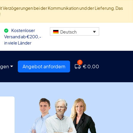
 mit Verzögerungen bei der Kommunikation und der Lieferung. Das
!
Kostenloser
Deutsch
Versand ab €200,-
in viele Länder
0
agen
Angebot anfordern
€ 0,00