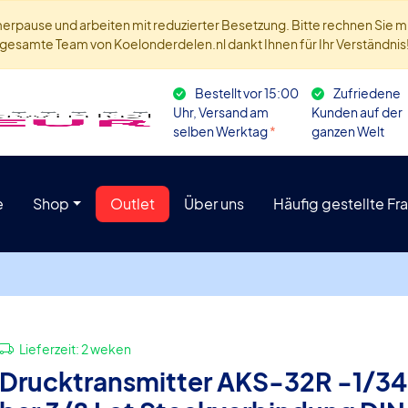
ommerpause und arbeiten mit reduzierter Besetzung. Bitte rechnen Sie
gesamte Team von Koelonderdelen.nl dankt Ihnen für Ihr Verständnis
Bestellt vor 15:00
Zufriedene
Uhr, Versand am
Kunden auf der
selben Werktag
*
ganzen Welt
e
Shop
Outlet
Über uns
Häufig gestellte Fr
Lieferzeit:
2 weken
Drucktransmitter AKS-32R -1/34