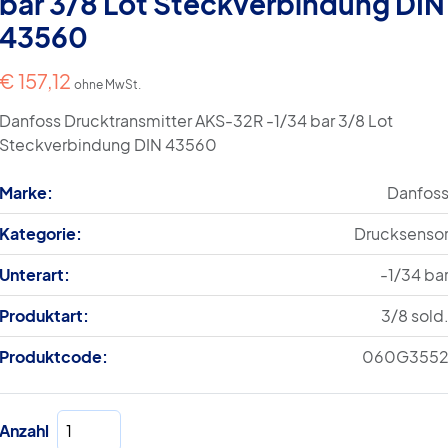
bar 3/8 Lot Steckverbindung DIN
43560
€
157,12
ohne MwSt.
Danfoss Drucktransmitter AKS-32R -1/34 bar 3/8 Lot
Steckverbindung DIN 43560
Marke:
Danfos
Kategorie:
Drucksenso
Unterart:
-1/34 ba
Produktart:
3/8 sold
Produktcode:
060G355
Drucktransmitter
Anzahl
AKS-