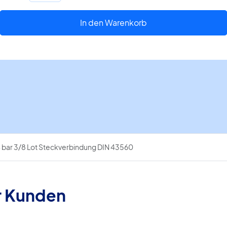
32R
-1/34
In den Warenkorb
bar
3/8
Lot
Steckverbindung
DIN
43560
Menge
 bar 3/8 Lot Steckverbindung DIN 43560
r Kunden