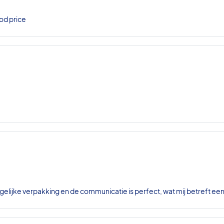
od price
gelijke verpakking en de communicatie is perfect, wat mij betreft ee