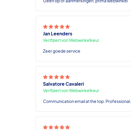
Geen op of aanmerkingen, prima webwinkel
Jan Leenders
Verifiziert von Webwinkelkeur
Zeer goede service
Salvatore Cavaleri
Verifiziert von Webwinkelkeur
Communication email at the top. Professional a