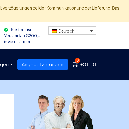
 mit Verzögerungen bei der Kommunikation und der Lieferung. Das
!
Kostenloser
Deutsch
Versand ab €200,-
in viele Länder
0
agen
Angebot anfordern
€ 0,00