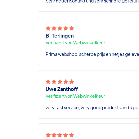
Sehr netter Kontakt und sehr schnelle Lieferun
B. Terlingen
Verifiziert von Webwinkelkeur
Prima webshop, scherpe prijs en netjes geleve
Uwe Zanthoff
Verifiziert von Webwinkelkeur
very fast service, very good produkts and a go