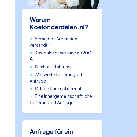
Warum
Koelonderdelen.nl?
Am selben Arbeitstag
versandt
*
s
Kostenloser Versand ab 200
€
r
12 Jahre Erfahrung
r
Weltweite Lieferung auf
Anfrage
P
14 Tage Rückgaberecht
Eine innergemeinschaftliche
0
Lieferung auf Anfrage
Anfrage für ein