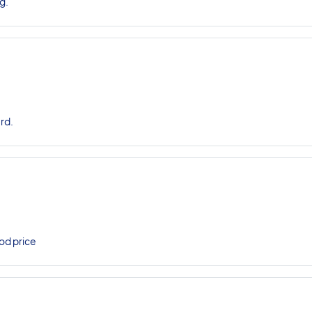
g.
rd.
od price