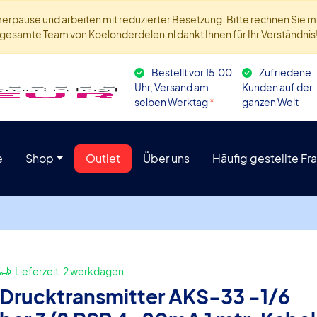
ommerpause und arbeiten mit reduzierter Besetzung. Bitte rechnen Sie
gesamte Team von Koelonderdelen.nl dankt Ihnen für Ihr Verständnis
Bestellt vor 15:00
Zufriedene
Uhr, Versand am
Kunden auf der
selben Werktag
*
ganzen Welt
e
Shop
Outlet
Über uns
Häufig gestellte Fr
Lieferzeit:
2 werkdagen
Drucktransmitter AKS-33 -1/6