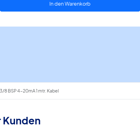
-1/6
In den Warenkorb
bar
3/8
BSP
4-
20mA
1
mtr.
Kabel
Menge
 3/8 BSP 4-20mA 1 mtr. Kabel
r Kunden