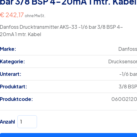
bar 3/8 BSP 4-20mA 1 mtr. Kabel
€
242,17
ohne MwSt.
Danfoss Drucktransmitter AKS-33 -1/6 bar 3/8 BSP 4-
20mA 1 mtr. Kabel
Marke:
Danfos
Kategorie:
Drucksenso
Unterart:
-1/6 ba
Produktart:
3/8 BS
Produktcode:
060G212
Drucktransmitter
Anzahl
AKS-
33