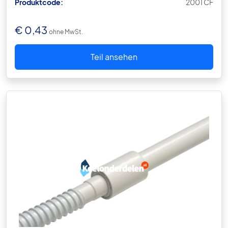
Produktcode:
2001 CF
€
0,43
ohne MwSt.
Teil ansehen