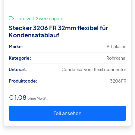
Lieferzeit:
2 werkdagen
Stecker 3206 FR 32mm flexibel für
Kondensatablauf
Marke:
Artiplastic
Kategorie:
Rohrkanal
Unterart:
Condensafvoer flexib connector
Produktcode:
3206 FR
€
1,08
ohne MwSt.
Teil ansehen