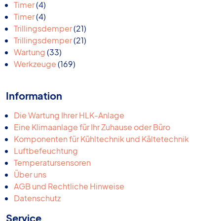
4
Produkte
Timer
4
Produkte
4
Timer
4
Produkte
21
Trillingsdemper
21
Produkte
21
Trillingsdemper
21
33
Produkte
Wartung
33
Produkte
169
Werkzeuge
169
Produkte
Information
Die Wartung Ihrer HLK-Anlage
Eine Klimaanlage für Ihr Zuhause oder Büro
Komponenten für Kühltechnik und Kältetechnik
Luftbefeuchtung
Temperatursensoren
Über uns
AGB und Rechtliche Hinweise
Datenschutz
Service