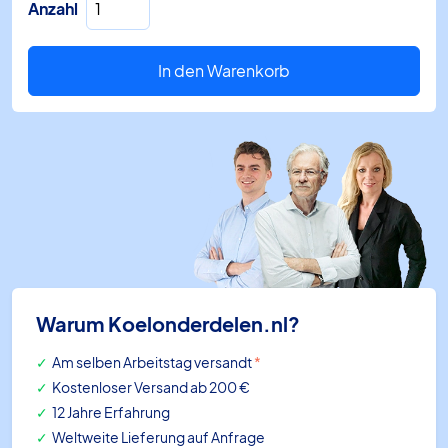
Anzahl
Ecke
0807CP-
W
In den Warenkorb
80
mm
weiß
Menge
Warum Koelonderdelen.nl?
Am selben Arbeitstag versandt
*
Kostenloser Versand ab 200 €
12 Jahre Erfahrung
Weltweite Lieferung auf Anfrage