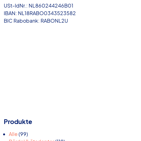
USt-IdNr.: NL860244246B01
IBAN: NL18RABO0343523582
BIC Rabobank: RABONL2U
Produkte
99
Alle
99