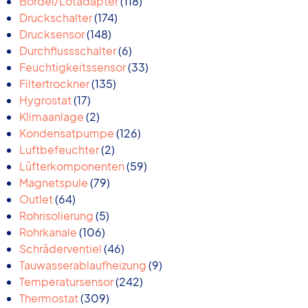
Produkte
118
Bördel/Lötadapter
118
174
Produkte
Druckschalter
174
148
Produkte
Drucksensor
148
Produkte
6
Durchflussschalter
6
Produkte
33
Feuchtigkeitssensor
33
135
Produkte
Filtertrockner
135
17
Produkte
Hygrostat
17
Produkte
2
Klimaanlage
2
Produkte
126
Kondensatpumpe
126
2
Produkte
Luftbefeuchter
2
Produkte
59
Lüfterkomponenten
59
79
Produkte
Magnetspule
79
64
Produkte
Outlet
64
Produkte
5
Rohrisolierung
5
106
Produkte
Rohrkanale
106
Produkte
46
Schräderventiel
46
Produkte
9
Tauwasserablaufheizung
9
242
Produkte
Temperatursensor
242
309
Produkte
Thermostat
309