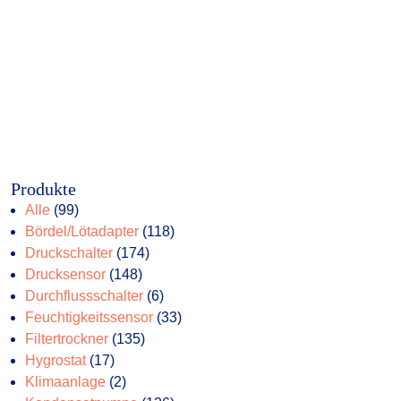
Produkte
99
Alle
99
Produkte
118
Bördel/Lötadapter
118
174
Produkte
Druckschalter
174
148
Produkte
Drucksensor
148
Produkte
6
Durchflussschalter
6
Produkte
33
Feuchtigkeitssensor
33
135
Produkte
Filtertrockner
135
17
Produkte
Hygrostat
17
Produkte
2
Klimaanlage
2