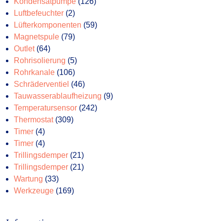
Produkte
126
Kondensatpumpe
126
2
Produkte
Luftbefeuchter
2
Produkte
59
Lüfterkomponenten
59
79
Produkte
Magnetspule
79
64
Produkte
Outlet
64
Produkte
5
Rohrisolierung
5
106
Produkte
Rohrkanale
106
Produkte
46
Schräderventiel
46
Produkte
9
Tauwasserablaufheizung
9
242
Produkte
Temperatursensor
242
309
Produkte
Thermostat
309
4
Produkte
Timer
4
Produkte
4
Timer
4
Produkte
21
Trillingsdemper
21
Produkte
21
Trillingsdemper
21
33
Produkte
Wartung
33
Produkte
169
Werkzeuge
169
Produkte