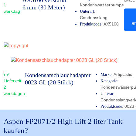
MwSt.
1
Kondenswasserpumpe
6 mm (30 Meter)
werkdag
Unterart:
Condensslang
a
AX5100
Produktcode:
Kondensatschlauchadapter
Artiplastic
Marke:
Lieferzeit:
Kategorie:
0023 GL (20 Stück)
2
Kondenswasserp
werkdagen
Unterart:
Condensslangverl
0023
Produktcode:
Aspen FP2071/2 High Lift 2 liter Tank
kaufen?