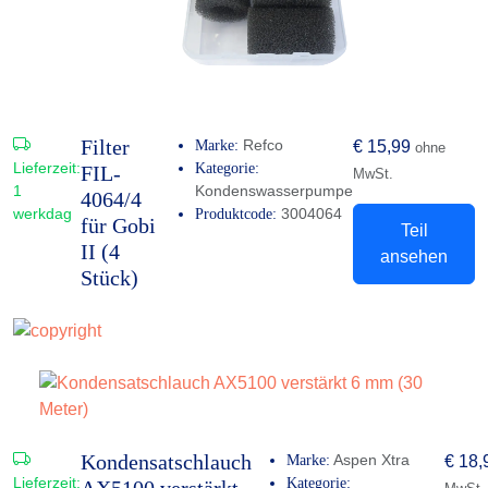
Filter
Refco
Marke:
€
15,99
ohne
Lieferzeit:
Kategorie:
FIL-
MwSt.
1
Kondenswasserpumpe
4064/4
werkdag
3004064
Produktcode:
für Gobi
Teil
II (4
ansehen
Stück)
Kondensatschlauch
Aspen Xtra
Marke:
€
18,
Lieferzeit:
Kategorie:
AX5100 verstärkt