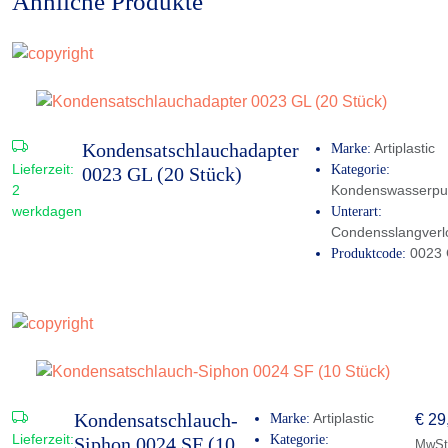
Ähnliche Produkte
Kondensatschlauchadapter
Artiplastic
Marke:
Lieferzeit:
Kategorie:
0023 GL (20 Stück)
2
Kondenswasserp
werkdagen
Unterart:
Condensslangverl
0023
Produktcode:
Kondensatschlauch-
Artiplastic
Marke:
€
29
Lieferzeit:
Kategorie:
Siphon 0024 SF (10
MwSt