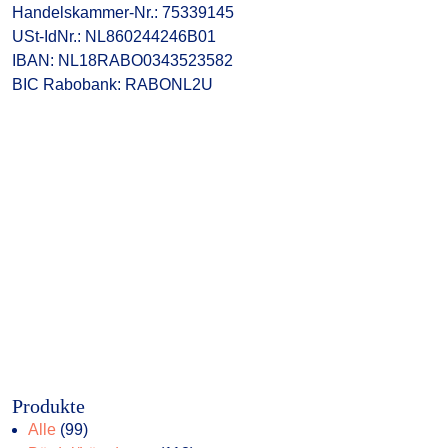
Handelskammer-Nr.: 75339145
USt-IdNr.: NL860244246B01
IBAN: NL18RABO0343523582
BIC Rabobank: RABONL2U
Produkte
99
Alle
99