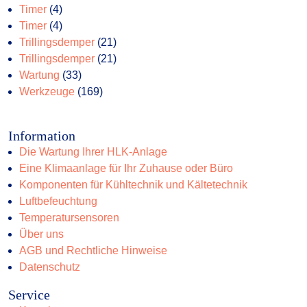
4
Produkte
Timer
4
Produkte
4
Timer
4
Produkte
21
Trillingsdemper
21
Produkte
21
Trillingsdemper
21
33
Produkte
Wartung
33
Produkte
169
Werkzeuge
169
Produkte
Information
Die Wartung Ihrer HLK-Anlage
Eine Klimaanlage für Ihr Zuhause oder Büro
Komponenten für Kühltechnik und Kältetechnik
Luftbefeuchtung
Temperatursensoren
Über uns
AGB und Rechtliche Hinweise
Datenschutz
Service