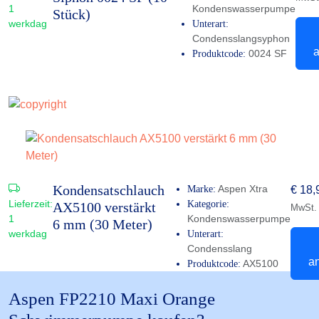
1
Kondenswasserpumpe
Stück)
werkdag
Unterart:
Condensslangsyphon
0024 SF
Produktcode:
Kondensatschlauch
Aspen Xtra
Marke:
€
18,
Lieferzeit:
Kategorie:
AX5100 verstärkt
MwSt.
1
Kondenswasserpumpe
6 mm (30 Meter)
werkdag
Unterart:
Condensslang
a
AX5100
Produktcode:
Aspen FP2210 Maxi Orange