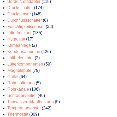
Produkte
118
Bördel/Lötadapter
118
174
Produkte
Druckschalter
174
148
Produkte
Drucksensor
148
Produkte
6
Durchflussschalter
6
Produkte
33
Feuchtigkeitssensor
33
135
Produkte
Filtertrockner
135
17
Produkte
Hygrostat
17
Produkte
2
Klimaanlage
2
Produkte
126
Kondensatpumpe
126
2
Produkte
Luftbefeuchter
2
Produkte
59
Lüfterkomponenten
59
79
Produkte
Magnetspule
79
64
Produkte
Outlet
64
Produkte
5
Rohrisolierung
5
106
Produkte
Rohrkanale
106
Produkte
46
Schräderventiel
46
Produkte
9
Tauwasserablaufheizung
9
242
Produkte
Temperatursensor
242
309
Produkte
Thermostat
309