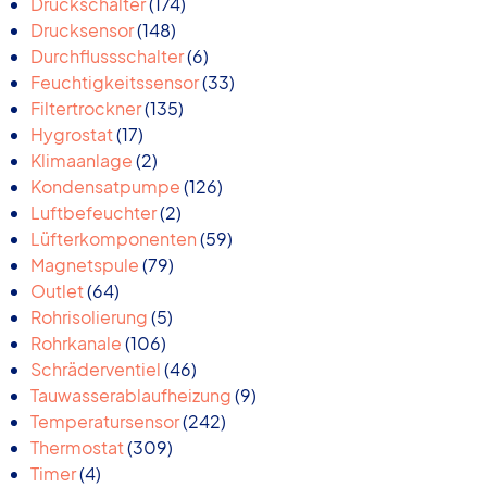
174
Produkte
Druckschalter
174
148
Produkte
Drucksensor
148
Produkte
6
Durchflussschalter
6
Produkte
33
Feuchtigkeitssensor
33
135
Produkte
Filtertrockner
135
17
Produkte
Hygrostat
17
Produkte
2
Klimaanlage
2
Produkte
126
Kondensatpumpe
126
2
Produkte
Luftbefeuchter
2
Produkte
59
Lüfterkomponenten
59
79
Produkte
Magnetspule
79
64
Produkte
Outlet
64
Produkte
5
Rohrisolierung
5
106
Produkte
Rohrkanale
106
Produkte
46
Schräderventiel
46
Produkte
9
Tauwasserablaufheizung
9
242
Produkte
Temperatursensor
242
309
Produkte
Thermostat
309
4
Produkte
Timer
4