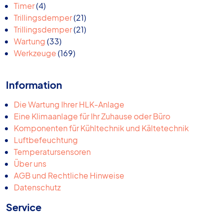
Produkte
4
Timer
4
Produkte
21
Trillingsdemper
21
Produkte
21
Trillingsdemper
21
33
Produkte
Wartung
33
Produkte
169
Werkzeuge
169
Produkte
Information
Die Wartung Ihrer HLK-Anlage
Eine Klimaanlage für Ihr Zuhause oder Büro
Komponenten für Kühltechnik und Kältetechnik
Luftbefeuchtung
Temperatursensoren
Über uns
AGB und Rechtliche Hinweise
Datenschutz
Service