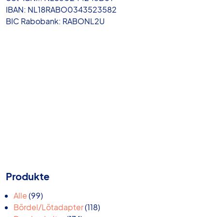
IBAN: NL18RABO0343523582
BIC Rabobank: RABONL2U
Produkte
99
Alle
99
Produkte
118
Bördel/Lötadapter
118