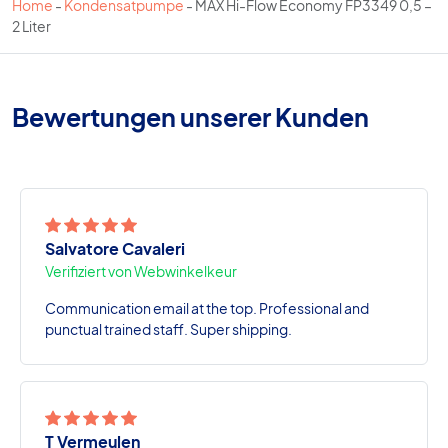
Home
-
Kondensatpumpe
-
MAX Hi-Flow Economy FP3349 0,5 –
2 Liter
Bewertungen unserer Kunden
Salvatore Cavaleri
Verifiziert von Webwinkelkeur
Communication email at the top. Professional and
punctual trained staff. Super shipping.
T Vermeulen