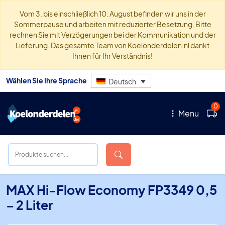
Vom 3. bis einschließlich 10. August befinden wir uns in der
Sommerpause und arbeiten mit reduzierter Besetzung. Bitte
rechnen Sie mit Verzögerungen bei der Kommunikation und der
Lieferung. Das gesamte Team von Koelonderdelen.nl dankt
Ihnen für Ihr Verständnis!
Wählen Sie Ihre Sprache
Deutsch
0
Menu
MAX Hi-Flow Economy FP3349 0,5
– 2 Liter