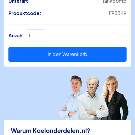
Unterart:
Tankpomp
Produktcode:
FP3349
MAX
Anzahl
Hi-
Flow
Economy
In den Warenkorb
FP3349
0,5
-
2
Liter
Menge
Warum Koelonderdelen.nl?