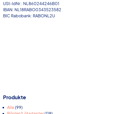
USt-IdNr.: NL860244246B01
IBAN: NL18RABO0343523582
BIC Rabobank: RABONL2U
Produkte
99
Alle
99
Produkte
118
Bördel/Lötadapter
118