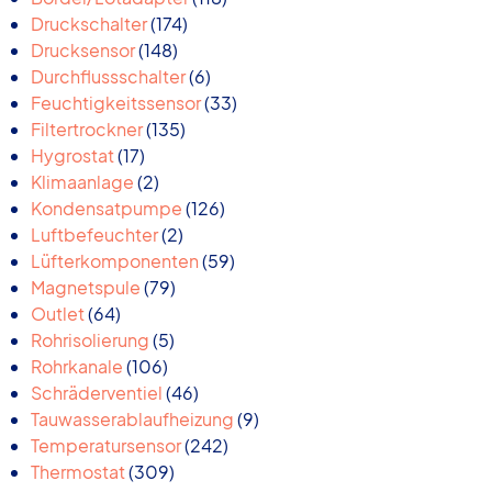
174
Produkte
Druckschalter
174
148
Produkte
Drucksensor
148
Produkte
6
Durchflussschalter
6
Produkte
33
Feuchtigkeitssensor
33
135
Produkte
Filtertrockner
135
17
Produkte
Hygrostat
17
Produkte
2
Klimaanlage
2
Produkte
126
Kondensatpumpe
126
2
Produkte
Luftbefeuchter
2
Produkte
59
Lüfterkomponenten
59
79
Produkte
Magnetspule
79
64
Produkte
Outlet
64
Produkte
5
Rohrisolierung
5
106
Produkte
Rohrkanale
106
Produkte
46
Schräderventiel
46
Produkte
9
Tauwasserablaufheizung
9
242
Produkte
Temperatursensor
242
309
Produkte
Thermostat
309