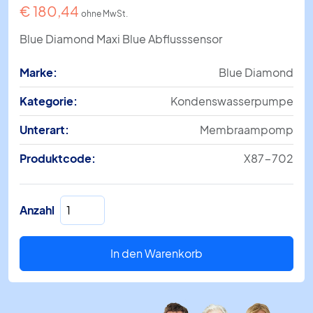
€
180,44
ohne MwSt.
Blue Diamond Maxi Blue Abflusssensor
Marke:
Blue Diamond
Kategorie:
Kondenswasserpumpe
Unterart:
Membraampomp
Produktcode:
X87-702
Maxi
Anzahl
Blue
Abflusssensor
Menge
In den Warenkorb