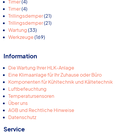
4
Produkte
Timer
4
Produkte
4
Timer
4
Produkte
21
Trillingsdemper
21
Produkte
21
Trillingsdemper
21
33
Produkte
Wartung
33
Produkte
169
Werkzeuge
169
Produkte
Information
Die Wartung Ihrer HLK-Anlage
Eine Klimaanlage für Ihr Zuhause oder Büro
Komponenten für Kühltechnik und Kältetechnik
Luftbefeuchtung
Temperatursensoren
Über uns
AGB und Rechtliche Hinweise
Datenschutz
Service