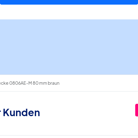
80
mm
braun
Menge
necke 0806AE-M 80 mm braun
r Kunden