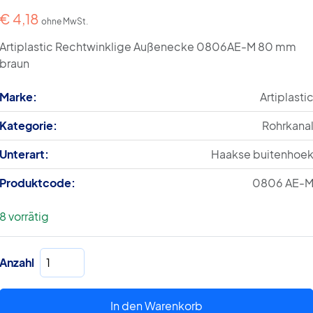
€
4,18
ohne MwSt.
Artiplastic Rechtwinklige Außenecke 0806AE-M 80 mm
braun
Marke:
Artiplasti
Kategorie:
Rohrkana
Unterart:
Haakse buitenhoe
Produktcode:
0806 AE-
8 vorrätig
Rechtwinklige
Anzahl
Außenecke
0806AE-
M
In den Warenkorb