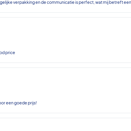
gelijke verpakking en de communicatie is perfect, wat mij betreft ee
od price
oor een goede prijs!