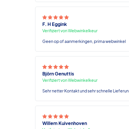
F. H Eggink
Verifiziert von Webwinkelkeur
Geen op of aanmerkingen, prima webwinkel
Björn Genuttis
Verifiziert von Webwinkelkeur
Sehr netter Kontakt und sehr schnelle Lieferun
Willem Kuivenhoven