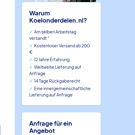
Warum
Koelonderdelen.nl?
Am selben Arbeitstag
versandt
*
c
Kostenloser Versand ab 200
€
l
12 Jahre Erfahrung
k
Weltweite Lieferung auf
Anfrage
M
14 Tage Rückgaberecht
Eine innergemeinschaftliche
Lieferung auf Anfrage
Anfrage für ein
Angebot