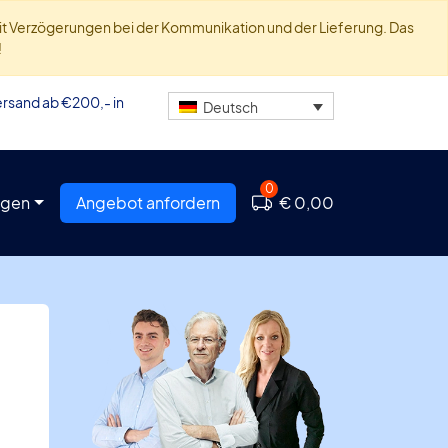
 mit Verzögerungen bei der Kommunikation und der Lieferung. Das
!
rsand ab €200,- in
Deutsch
0
agen
Angebot anfordern
€ 0,00