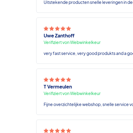
Uitstekende producten snelle leveringen in de
Uwe Zanthoff
Verifiziert von Webwinkelkeur
very fast service, very good produkts and a go
T Vermeulen
Verifiziert von Webwinkelkeur
Fijne overzichtelijke webshop, snelle service v