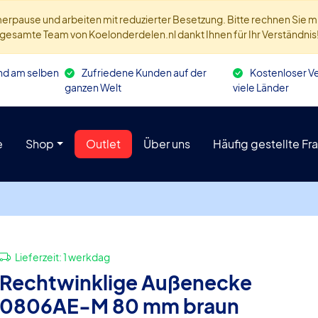
ommerpause und arbeiten mit reduzierter Besetzung. Bitte rechnen Sie
gesamte Team von Koelonderdelen.nl dankt Ihnen für Ihr Verständnis
and am selben
Zufriedene Kunden auf der
Kostenloser Ve
ganzen Welt
viele Länder
e
Shop
Outlet
Über uns
Häufig gestellte Fr
Lieferzeit:
1 werkdag
Rechtwinklige Außenecke
0806AE-M 80 mm braun