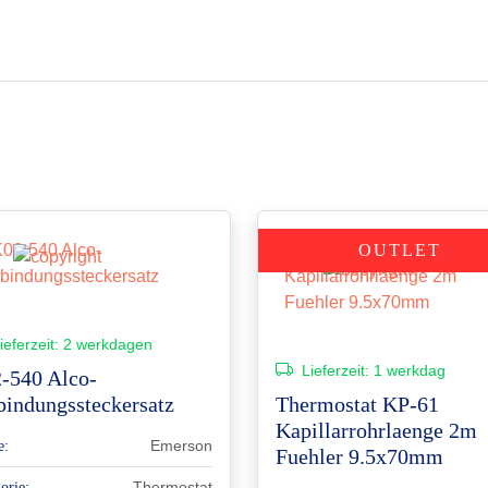
OUTLET
ieferzeit:
2 werkdagen
Lieferzeit:
1 werkdag
-540 Alco-
bindungssteckersatz
Thermostat KP-61
Kapillarrohrlaenge 2m
Emerson
e:
Fuehler 9.5x70mm
Thermostat
orie: