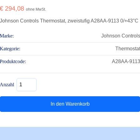
€
294,08
ohne MwSt.
Johnson Controls Thermostat, zweistufig A28AA-9113 0/+43°C
Marke:
Johnson Control
Kategorie:
Thermosta
Produktcode:
A28AA-911
Thermostat,
Anzahl
zweistufig
A28AA-
9113
In den Warenkorb
0/+43°C
Menge