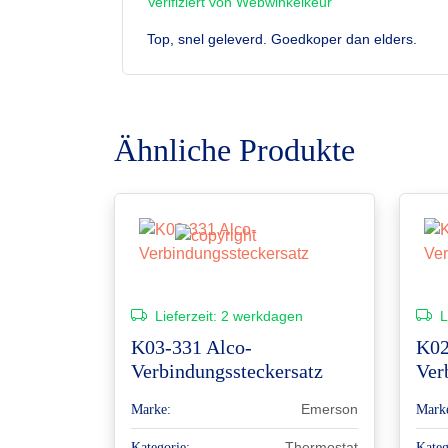
Verifiziert von Webwinkelkeur
Top, snel geleverd. Goedkoper dan elders.
Ähnliche Produkte
Lieferzeit:
2 werkdagen
L
K03-331 Alco-
K02
Verbindungssteckersatz
Ver
Emerson
Marke:
Mark
Thermostat
Kategorie:
Kateg