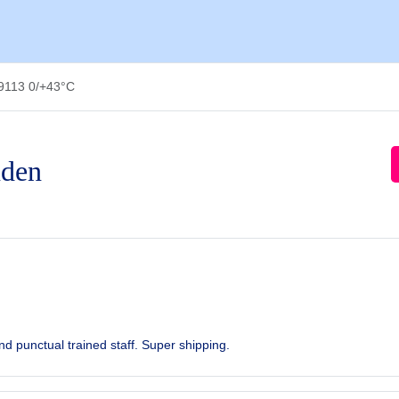
-9113 0/+43°C
nden
d punctual trained staff. Super shipping.