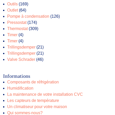
169
produits
Outils
169
64
produits
Outlet
64
produits
126
Pompe à condensation
126
174
produits
Pressostat
174
produits
309
Thermostat
309
4
produits
Timer
4
produits
4
Timer
4
produits
21
Trillingsdemper
21
produits
21
Trillingsdemper
21
46
produits
Valve Schrader
46
produits
Informations
Composants de réfrigération
Humidification
La maintenance de votre installation CVC
Les capteurs de température
Un climatiseur pour votre maison
Qui sommes-nous?