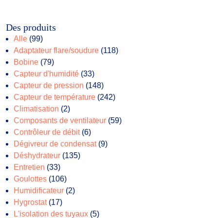
Des produits
99
Alle
99
produits
118
Adaptateur flare/soudure
118
79
produits
Bobine
79
produits
33
Capteur d'humidité
33
produits
148
Capteur de pression
148
produits
242
Capteur de température
242
2
produits
Climatisation
2
produits
59
Composants de ventilateur
59
6
produits
Contrôleur de débit
6
produits
9
Dégivreur de condensat
9
135
produits
Déshydrateur
135
33
produits
Entretien
33
produits
106
Goulottes
106
produits
2
Humidificateur
2
17
produits
Hygrostat
17
produits
5
L'isolation des tuyaux
5