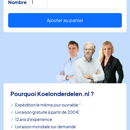
Nombre
de
Adaptateur
de
Ajouter au panier
tuyau
de
condensat
0023
GL
(20
pièces)
Pourquoi Koelonderdelen.nl ?
Expédition le même jour ouvrable
*
Livraison gratuite à partir de 200 €
12 ans d'expérience
Livraison mondiale sur demande