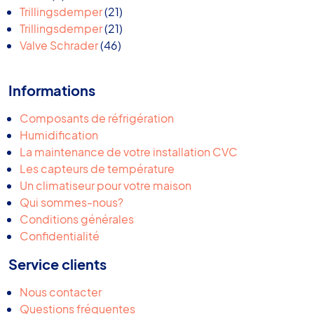
produits
21
Trillingsdemper
21
produits
21
Trillingsdemper
21
46
produits
Valve Schrader
46
produits
Informations
Composants de réfrigération
Humidification
La maintenance de votre installation CVC
Les capteurs de température
Un climatiseur pour votre maison
Qui sommes-nous?
Conditions générales
Confidentialité
Service clients
Nous contacter
Questions fréquentes