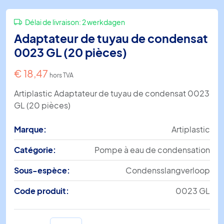
Délai de livraison:
2 werkdagen
Adaptateur de tuyau de condensat
0023 GL (20 pièces)
€
18,47
hors TVA
Artiplastic Adaptateur de tuyau de condensat 0023
GL (20 pièces)
Marque:
Artiplastic
Catégorie:
Pompe à eau de condensation
Sous-espèce:
Condensslangverloop
Code produit:
0023 GL
quantité