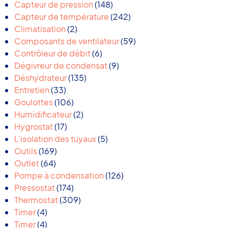
produits
148
Capteur de pression
148
produits
242
Capteur de température
242
2
produits
Climatisation
2
produits
59
Composants de ventilateur
59
6
produits
Contrôleur de débit
6
produits
9
Dégivreur de condensat
9
135
produits
Déshydrateur
135
33
produits
Entretien
33
produits
106
Goulottes
106
produits
2
Humidificateur
2
17
produits
Hygrostat
17
produits
5
L'isolation des tuyaux
5
169
produits
Outils
169
64
produits
Outlet
64
produits
126
Pompe à condensation
126
174
produits
Pressostat
174
produits
309
Thermostat
309
4
produits
Timer
4
produits
4
Timer
4