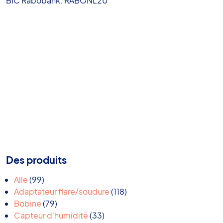
BIC Rabobank: RABONL2U
Des produits
99
Alle
99
produits
118
Adaptateur flare/soudure
118
79
produits
Bobine
79
produits
33
Capteur d'humidité
33