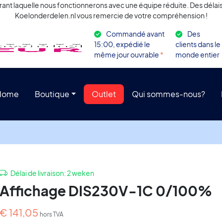
rant laquelle nous fonctionnerons avec une équipe réduite. Des délais 
Koelonderdelen.nl vous remercie de votre compréhension !
Commandé avant
Des
15:00, expédié le
clients dans le
même jour ouvrable
*
monde entier
Home
Boutique
Outlet
Qui sommes-nous?
Délai de livraison:
2 weken
Affichage DIS230V-1C 0/100%
€
141,05
hors TVA