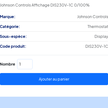
Johnson Controls Affichage DIS230V-1C 0/100%
Marque:
Johnson Control
Catégorie:
Thermosta
Sous-espèce:
Displa
Code produit:
DIS230V-1
quantité
Nombre
de
Affichage
DIS230V-
Ajouter au panier
1C
0/100%