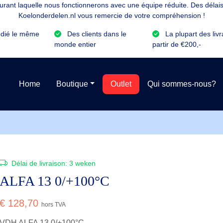
rant laquelle nous fonctionnerons avec une équipe réduite. Des délais 
Koelonderdelen.nl vous remercie de votre compréhension !
dié le même
Des clients dans le
La plupart des livr
monde entier
partir de €200,-
Home
Boutique
Outlet
Qui sommes-nous?
Délai de livraison:
3 weken
ALFA 13 0/+100°C
€
128,70
hors TVA
VDH ALFA 13 0/+100°C