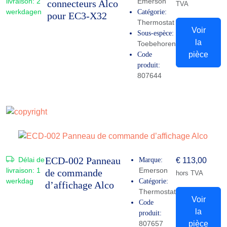
livraison:
2
Emerson
connecteurs Alco
TVA
werkdagen
Catégorie:
pour EC3-X32
Thermostat
Voir
Sous-espèce:
la
Toebehoren
pièce
Code
produit:
807644
ECD-002 Panneau
Délai de
Marque:
€
113,00
livraison:
1
Emerson
de commande
hors TVA
werkdag
Catégorie:
d’affichage Alco
Thermostat
Voir
Code
la
produit:
807657
pièce