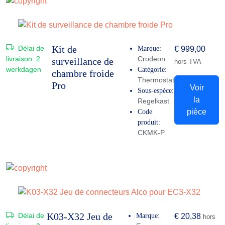
Kit de
Délai de
Marque:
€
999,00
livraison:
2
Crodeon
surveillance de
hors TVA
werkdagen
Catégorie:
chambre froide
Thermostat
Pro
Voir
Sous-espèce:
la
Regelkast
pièce
Code
produit:
CKMK-P
K03-X32 Jeu de
Délai de
Marque:
€
20,38
hors