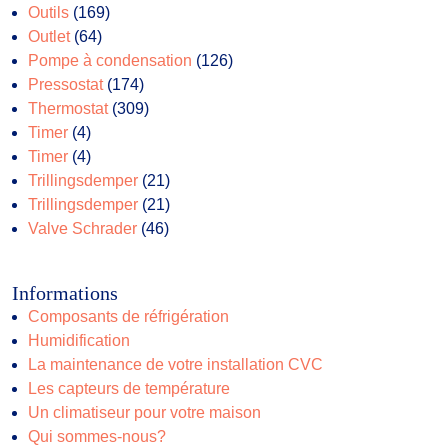
169
produits
Outils
169
64
produits
Outlet
64
produits
126
Pompe à condensation
126
174
produits
Pressostat
174
produits
309
Thermostat
309
4
produits
Timer
4
produits
4
Timer
4
produits
21
Trillingsdemper
21
produits
21
Trillingsdemper
21
46
produits
Valve Schrader
46
produits
Informations
Composants de réfrigération
Humidification
La maintenance de votre installation CVC
Les capteurs de température
Un climatiseur pour votre maison
Qui sommes-nous?