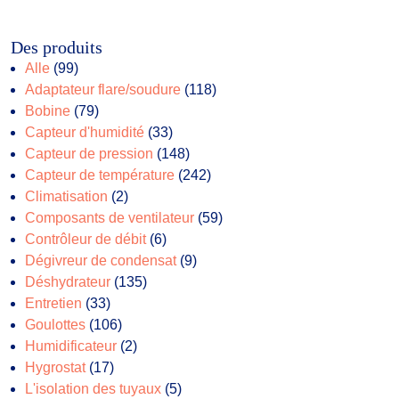
Des produits
99
Alle
99
produits
118
Adaptateur flare/soudure
118
79
produits
Bobine
79
produits
33
Capteur d'humidité
33
produits
148
Capteur de pression
148
produits
242
Capteur de température
242
2
produits
Climatisation
2
produits
59
Composants de ventilateur
59
6
produits
Contrôleur de débit
6
produits
9
Dégivreur de condensat
9
135
produits
Déshydrateur
135
33
produits
Entretien
33
produits
106
Goulottes
106
produits
2
Humidificateur
2
17
produits
Hygrostat
17
produits
5
L'isolation des tuyaux
5