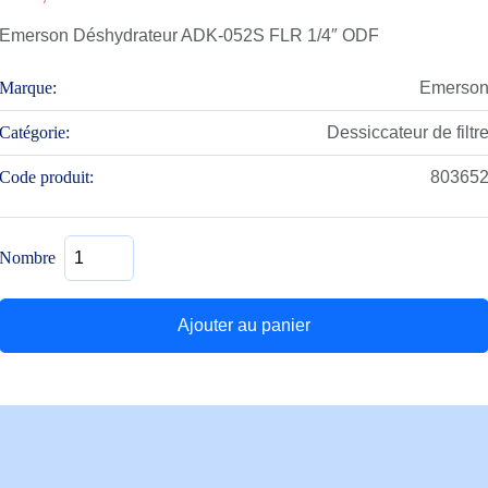
Emerson Déshydrateur ADK-052S FLR 1/4″ ODF
Marque:
Emerso
Catégorie:
Dessiccateur de filtr
Code produit:
80365
quantité
Nombre
de
Déshydrateur
ADK-
Ajouter au panier
052S
FLR
1/4"
ODF