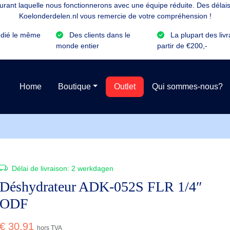
rant laquelle nous fonctionnerons avec une équipe réduite. Des délais 
Koelonderdelen.nl vous remercie de votre compréhension !
dié le même
Des clients dans le
La plupart des livr
monde entier
partir de €200,-
Home
Boutique
Outlet
Qui sommes-nous?
Délai de livraison:
2 werkdagen
Déshydrateur ADK-052S FLR 1/4″
ODF
€
30,91
hors TVA