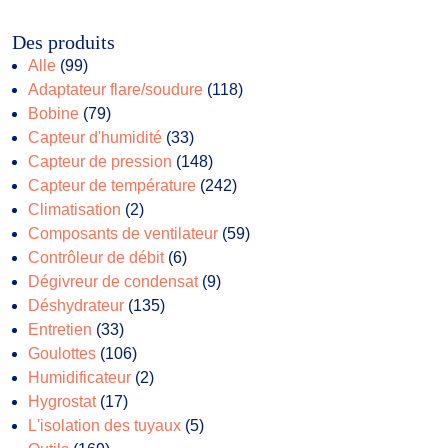
Des produits
99
Alle
99
produits
118
Adaptateur flare/soudure
118
79
produits
Bobine
79
produits
33
Capteur d'humidité
33
produits
148
Capteur de pression
148
produits
242
Capteur de température
242
2
produits
Climatisation
2
produits
59
Composants de ventilateur
59
6
produits
Contrôleur de débit
6
produits
9
Dégivreur de condensat
9
135
produits
Déshydrateur
135
33
produits
Entretien
33
produits
106
Goulottes
106
produits
2
Humidificateur
2
17
produits
Hygrostat
17
produits
5
L'isolation des tuyaux
5