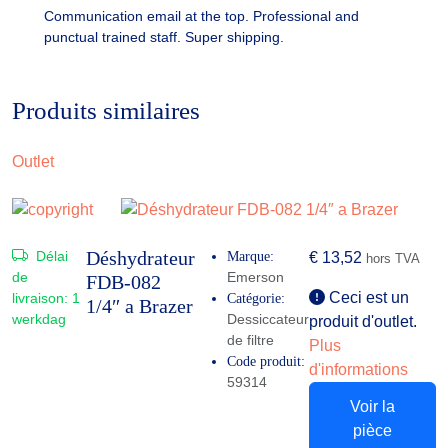
Communication email at the top. Professional and
punctual trained staff. Super shipping.
Produits similaires
Outlet
Déshydrateur
Délai
Marque:
€
13,52
hors TVA
de
Emerson
FDB-082
Ceci est un
livraison:
1
Catégorie:
1/4″ a Brazer
werkdag
Dessiccateur
produit d'outlet.
de filtre
Plus
Code produit:
d'informations
59314
Voir la
pièce