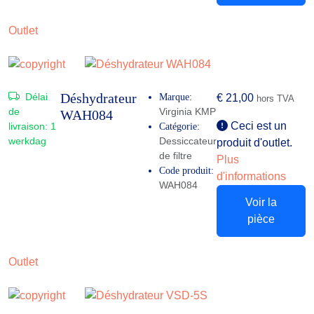
Outlet
Déshydrateur
Délai
Marque:
€
21,00
hors TVA
de
Virginia KMP
WAH084
Ceci est un
livraison:
1
Catégorie:
werkdag
Dessiccateur
produit d'outlet.
de filtre
Plus
Code produit:
d'informations
WAH084
Voir la
pièce
Outlet