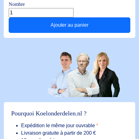
Nombre
quantité
de
Ajouter au panier
Déshydrateur
ADK-
304
1/2"
SAE
43bar
Pourquoi Koelonderdelen.nl ?
Expédition le même jour ouvrable
*
Livraison gratuite à partir de 200 €