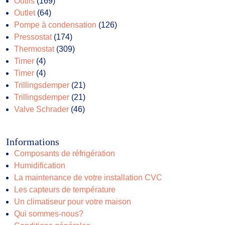
169
produits
Outils
169
64
produits
Outlet
64
produits
126
Pompe à condensation
126
174
produits
Pressostat
174
produits
309
Thermostat
309
4
produits
Timer
4
produits
4
Timer
4
produits
21
Trillingsdemper
21
produits
21
Trillingsdemper
21
46
produits
Valve Schrader
46
produits
Informations
Composants de réfrigération
Humidification
La maintenance de votre installation CVC
Les capteurs de température
Un climatiseur pour votre maison
Qui sommes-nous?