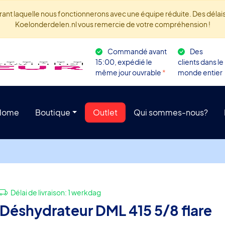
rant laquelle nous fonctionnerons avec une équipe réduite. Des délais 
Koelonderdelen.nl vous remercie de votre compréhension !
Commandé avant
Des
15:00, expédié le
clients dans le
même jour ouvrable
*
monde entier
Home
Boutique
Outlet
Qui sommes-nous?
Délai de livraison:
1 werkdag
Déshydrateur DML 415 5/8 flare