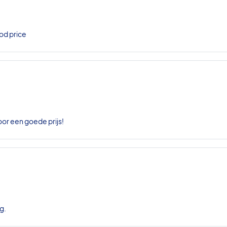
od price
oor een goede prijs!
g.