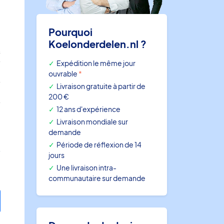
Pourquoi
Koelonderdelen.nl ?
s
Expédition le même jour
e
ouvrable
*
Livraison gratuite à partir de
e
200 €
12 ans d'expérience
0
Livraison mondiale sur
demande
Période de réflexion de 14
jours
Une livraison intra-
communautaire sur demande