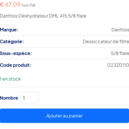
€
67,09
hors TVA
Danfoss Déshydrateur DML 415 5/8 flare
Marque:
Danfos
Catégorie:
Dessiccateur de filtr
Sous-espèce:
5/8 flar
Code produit:
023Z011
1 en stock
quantité
Nombre
de
Déshydrateur
DML
Ajouter au panier
415