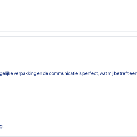
gelijke verpakking en de communicatie is perfect, wat mij betreft ee
g.