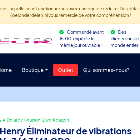
rant laquelle nous fonctionnerons avec une équipe réduite. Des délais 
Koelonderdelen.nl vous remercie de votre compréhension !
Commandé avant
Des
15:00, expédié le
clients dans le
même jour ouvrable
*
monde entier
Home
Boutique
Outlet
Qui sommes-nous?
Délai de livraison:
2 werkdagen
Henry Éliminateur de vibrations