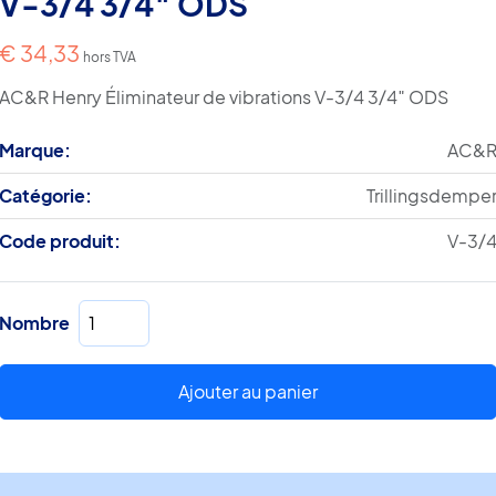
V-3/4 3/4″ ODS
€
34,33
hors TVA
AC&R Henry Éliminateur de vibrations V-3/4 3/4″ ODS
Marque:
AC&
Catégorie:
Trillingsdempe
Code produit:
V-3/
quantité
Nombre
de
Henry
Éliminateur
Ajouter au panier
de
vibrations
V-