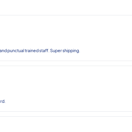
nd punctual trained staff. Super shipping.
rd.