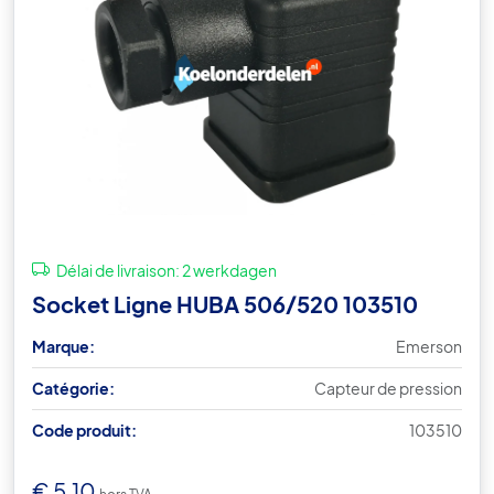
Délai de livraison:
2 werkdagen
Socket Ligne HUBA 506/520 103510
Marque:
Emerson
Catégorie:
Capteur de pression
Code produit:
103510
€
5,10