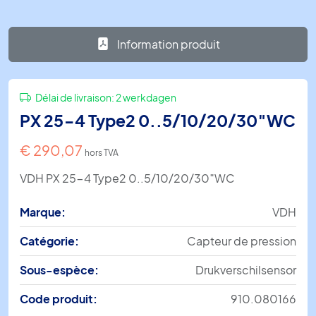
Information produit
Délai de livraison:
2 werkdagen
PX 25-4 Type2 0..5/10/20/30″WC
€
290,07
hors TVA
VDH PX 25-4 Type2 0..5/10/20/30″WC
Marque:
VDH
Catégorie:
Capteur de pression
Sous-espèce:
Drukverschilsensor
Code produit:
910.080166