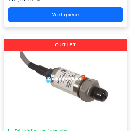
hors TVA
Voir la pièce
OUTLET
Délai de livraison:
1 werkdag