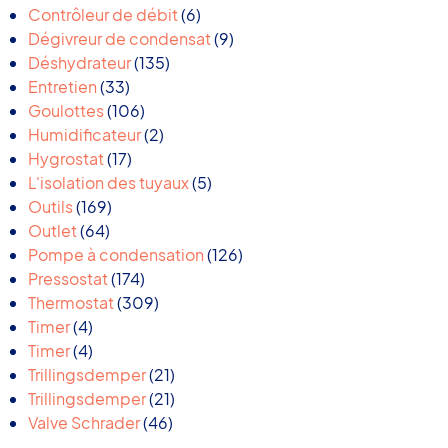
6
produits
Contrôleur de débit
6
produits
9
Dégivreur de condensat
9
135
produits
Déshydrateur
135
33
produits
Entretien
33
produits
106
Goulottes
106
produits
2
Humidificateur
2
17
produits
Hygrostat
17
produits
5
L'isolation des tuyaux
5
169
produits
Outils
169
64
produits
Outlet
64
produits
126
Pompe à condensation
126
174
produits
Pressostat
174
produits
309
Thermostat
309
4
produits
Timer
4
produits
4
Timer
4
produits
21
Trillingsdemper
21
produits
21
Trillingsdemper
21
46
produits
Valve Schrader
46
produits