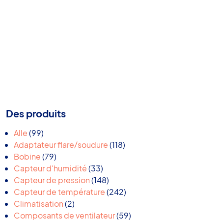
Des produits
99
Alle
99
produits
118
Adaptateur flare/soudure
118
79
produits
Bobine
79
produits
33
Capteur d'humidité
33
produits
148
Capteur de pression
148
produits
242
Capteur de température
242
2
produits
Climatisation
2
produits
59
Composants de ventilateur
59