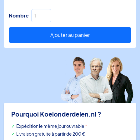
quantité
Nombre
de
PX
25-
Ajouter au panier
4
Type2
0..5/10/20/30"WC
Pourquoi Koelonderdelen.nl ?
Expédition le même jour ouvrable
*
Livraison gratuite à partir de 200 €