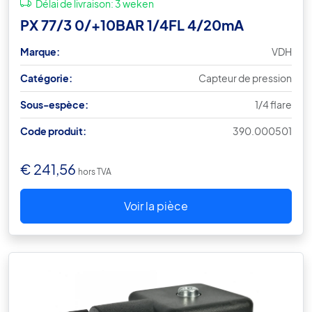
Délai de livraison:
3 weken
PX 77/3 0/+10BAR 1/4FL 4/20mA
Marque:
VDH
Catégorie:
Capteur de pression
Sous-espèce:
1/4 flare
Code produit:
390.000501
€
241,56
hors TVA
Voir la pièce