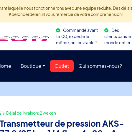
rant laquelle nous fonctionnerons avec une équipe réduite. Des délais 
Koelonderdelen.nl vous remercie de votre compréhension !
Commandé avant
Des
15:00, expédié le
clients dans le
même jour ouvrable
*
monde entier
Home
Boutique
Outlet
Qui sommes-nous?
Délai de livraison:
2 weken
Transmetteur de pression AKS-