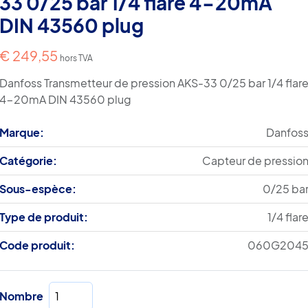
33 0/25 bar 1/4 flare 4-20mA
DIN 43560 plug
€
249,55
hors TVA
Danfoss Transmetteur de pression AKS-33 0/25 bar 1/4 flar
4-20mA DIN 43560 plug
Marque:
Danfos
Catégorie:
Capteur de pressio
Sous-espèce:
0/25 ba
Type de produit:
1/4 flar
Code produit:
060G204
quantité
Nombre
de