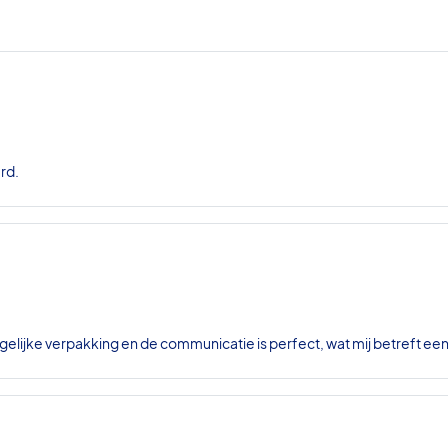
rd.
gelijke verpakking en de communicatie is perfect, wat mij betreft ee