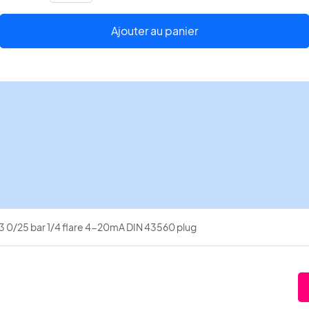
Transmetteur
de
Ajouter au panier
pression
AKS-
33
0/25
bar
1/4
flare
4-
20mA
DIN
43560
3 0/25 bar 1/4 flare 4-20mA DIN 43560 plug
plug