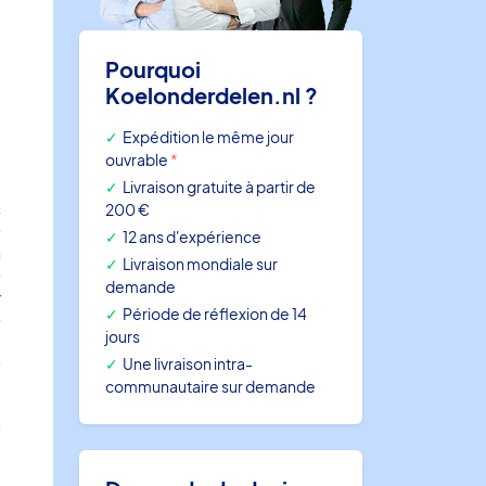
Pourquoi
Koelonderdelen.nl ?
e
Expédition le même jour
ouvrable
*
Livraison gratuite à partir de
s
200 €
12 ans d'expérience
n
Livraison mondiale sur
demande
r
Période de réflexion de 14
jours
e
Une livraison intra-
5
communautaire sur demande