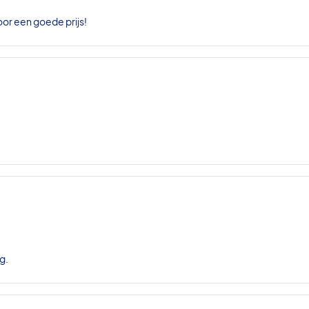
oor een goede prijs!
g.