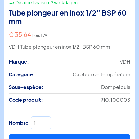
Délai de livraison:
2 werkdagen
Tube plongeur en inox 1/2″ BSP 60
mm
€
35,64
hors TVA
VDH Tube plongeur en inox 1/2″ BSP 60 mm
Marque:
VDH
Catégorie:
Capteur de température
Sous-espèce:
Dompelbuis
Code produit:
910.100003
quantité
Nombre
de
Tube