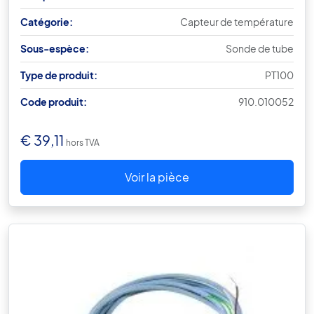
Catégorie:
Capteur de température
Sous-espèce:
Sonde de tube
Type de produit:
PT100
Code produit:
910.010052
€
39,11
hors TVA
Voir la pièce