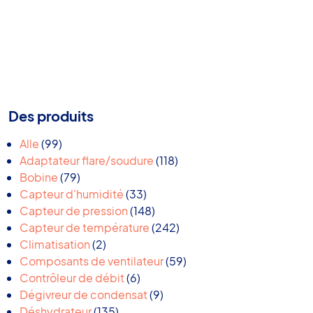
Des produits
99
Alle
99
produits
118
Adaptateur flare/soudure
118
79
produits
Bobine
79
produits
33
Capteur d'humidité
33
produits
148
Capteur de pression
148
produits
242
Capteur de température
242
2
produits
Climatisation
2
produits
59
Composants de ventilateur
59
6
produits
Contrôleur de débit
6
produits
9
Dégivreur de condensat
9
135
produits
Déshydrateur
135