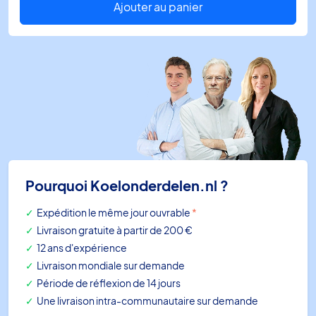
plongeur
Ajouter au panier
en
inox
1/2"
BSP
60
mm
Pourquoi Koelonderdelen.nl ?
Expédition le même jour ouvrable
*
Livraison gratuite à partir de 200 €
12 ans d'expérience
Livraison mondiale sur demande
Période de réflexion de 14 jours
Une livraison intra-communautaire sur demande