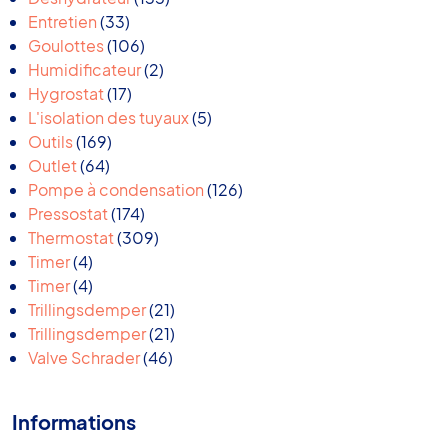
33
produits
Entretien
33
produits
106
Goulottes
106
produits
2
Humidificateur
2
17
produits
Hygrostat
17
produits
5
L'isolation des tuyaux
5
169
produits
Outils
169
64
produits
Outlet
64
produits
126
Pompe à condensation
126
174
produits
Pressostat
174
produits
309
Thermostat
309
4
produits
Timer
4
produits
4
Timer
4
produits
21
Trillingsdemper
21
produits
21
Trillingsdemper
21
46
produits
Valve Schrader
46
produits
Informations