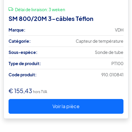
Délai de livraison:
3 weken
SM 800/20M 3-câbles Téflon
Marque:
VDH
Catégorie:
Capteur de température
Sous-espèce:
Sonde de tube
Type de produit:
PT100
Code produit:
910.010841
€
155,43
hors TVA
Voir la pièce