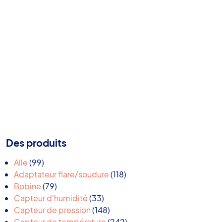
Des produits
99
Alle
99
produits
118
Adaptateur flare/soudure
118
79
produits
Bobine
79
produits
33
Capteur d'humidité
33
produits
148
Capteur de pression
148
produits
242
Capteur de température
242