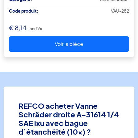
Code produit:
VAU-282
€
8,14
hors TVA
Voir la pièce
REFCO acheter Vanne
Schräder droite A-31614 1/4
SAE ixu avec bague
d’étanchéité (10x) ?