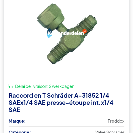
Délai de livraison:
2 werkdagen
Raccord en T Schräder A-31852 1/4
SAEx1/4 SAE presse-étoupe int.x1/4
SAE
Marque:
Freddox
Catégorie:
Valve Schrader