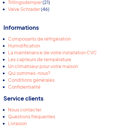
produits
21
Trillingsdemper
21
46
produits
Valve Schrader
46
produits
Informations
Composants de réfrigération
Humidification
La maintenance de votre installation CVC
Les capteurs de température
Un climatiseur pour votre maison
Qui sommes-nous?
Conditions générales
Confidentialité
Service clients
Nous contacter
Questions fréquentes
Livraison