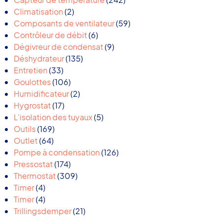
2
produits
Climatisation
2
produits
59
Composants de ventilateur
59
6
produits
Contrôleur de débit
6
produits
9
Dégivreur de condensat
9
135
produits
Déshydrateur
135
33
produits
Entretien
33
produits
106
Goulottes
106
produits
2
Humidificateur
2
17
produits
Hygrostat
17
produits
5
L'isolation des tuyaux
5
169
produits
Outils
169
64
produits
Outlet
64
produits
126
Pompe à condensation
126
174
produits
Pressostat
174
produits
309
Thermostat
309
4
produits
Timer
4
produits
4
Timer
4
produits
21
Trillingsdemper
21