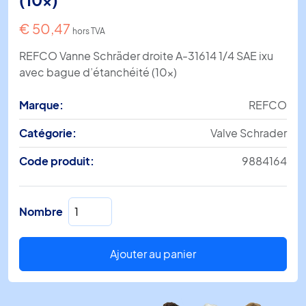
€
50,47
hors TVA
REFCO Vanne Schräder droite A-31614 1/4 SAE ixu
avec bague d’étanchéité (10x)
Marque:
REFCO
Catégorie:
Valve Schrader
Code produit:
9884164
quantité
Nombre
de
Vanne
Schräder
Ajouter au panier
droite
A-
31614