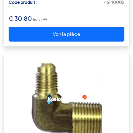
Code produit:
46140002
€
30,80
hors TVA
Voir la pièce