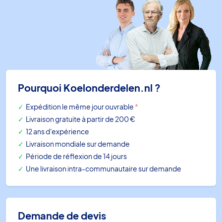
1/4
SAE
ixu
avec
bague
d'étanchéité
(10x)
Pourquoi Koelonderdelen.nl ?
Expédition le même jour ouvrable
*
Livraison gratuite à partir de 200 €
12 ans d'expérience
Livraison mondiale sur demande
Période de réflexion de 14 jours
Une livraison intra-communautaire sur demande
Demande de devis