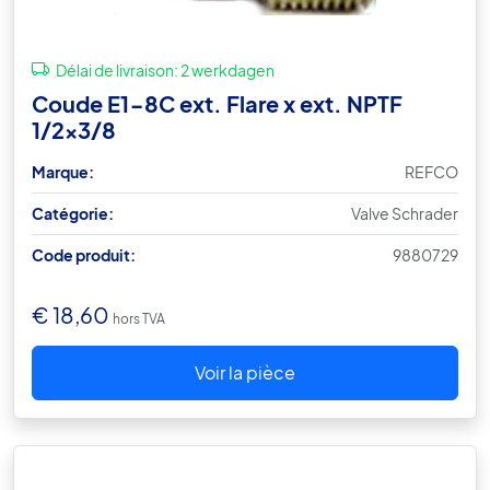
Délai de livraison:
2 werkdagen
Coude E1-8C ext. Flare x ext. NPTF
1/2×3/8
Marque:
REFCO
Catégorie:
Valve Schrader
Code produit:
9880729
€
18,60
hors TVA
Voir la pièce