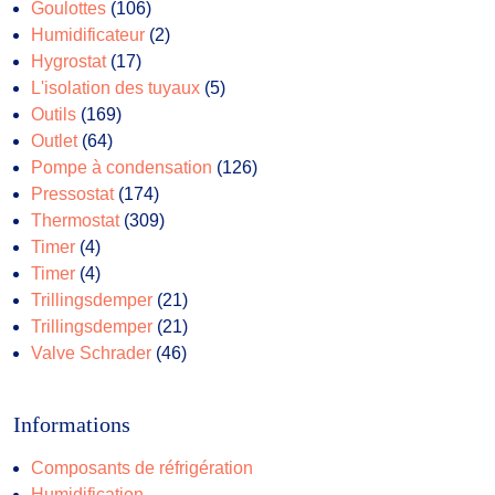
produits
106
Goulottes
106
produits
2
Humidificateur
2
17
produits
Hygrostat
17
produits
5
L'isolation des tuyaux
5
169
produits
Outils
169
64
produits
Outlet
64
produits
126
Pompe à condensation
126
174
produits
Pressostat
174
produits
309
Thermostat
309
4
produits
Timer
4
produits
4
Timer
4
produits
21
Trillingsdemper
21
produits
21
Trillingsdemper
21
46
produits
Valve Schrader
46
produits
Informations
Composants de réfrigération
Humidification