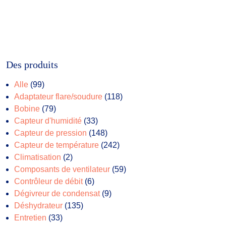
Des produits
99
Alle
99
produits
118
Adaptateur flare/soudure
118
79
produits
Bobine
79
produits
33
Capteur d'humidité
33
produits
148
Capteur de pression
148
produits
242
Capteur de température
242
2
produits
Climatisation
2
produits
59
Composants de ventilateur
59
6
produits
Contrôleur de débit
6
produits
9
Dégivreur de condensat
9
135
produits
Déshydrateur
135
33
produits
Entretien
33