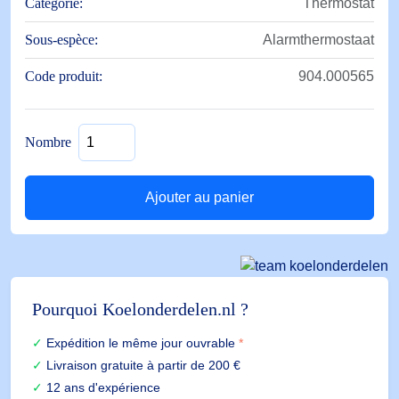
Catégorie:
Thermostat
Sous-espèce:
Alarmthermostaat
Code produit:
904.000565
quantité
Nombre
de
ALFANET
73
Ajouter au panier
12Vac
Pourquoi Koelonderdelen.nl ?
Expédition le même jour ouvrable
*
Livraison gratuite à partir de 200 €
12 ans d'expérience