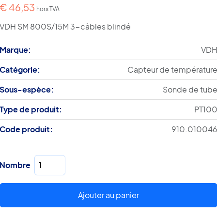
€
46,53
hors TVA
VDH SM 800S/15M 3-câbles blindé
Marque:
VD
Catégorie:
Capteur de températur
Sous-espèce:
Sonde de tub
Type de produit:
PT10
Code produit:
910.01004
quantité
Nombre
de
SM
800S/15M
Ajouter au panier
3-