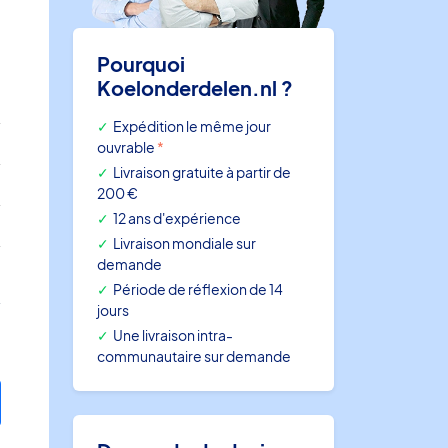
Pourquoi
Koelonderdelen.nl ?
H
Expédition le même jour
e
ouvrable
*
Livraison gratuite à partir de
e
200 €
12 ans d'expérience
0
Livraison mondiale sur
demande
6
Période de réflexion de 14
jours
Une livraison intra-
communautaire sur demande