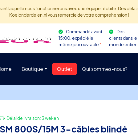
rant laquelle nous fonctionnerons avec une équipe réduite. Des délais 
Koelonderdelen.nl vous remercie de votre compréhension !
Commandé avant
Des
15:00, expédié le
clients dans le
même jour ouvrable
*
monde entier
Home
Boutique
Outlet
Qui sommes-nous?
Délai de livraison:
3 weken
SM 800S/15M 3-câbles blindé