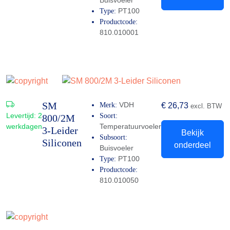
PT100
Type:
Productcode:
810.010001
SM
VDH
Merk:
€
26,73
excl. BTW
Levertijd:
2
Soort:
800/2M
werkdagen
Temperatuurvoeler
3-Leider
Bekijk
Subsoort:
Siliconen
onderdeel
Buisvoeler
PT100
Type:
Productcode:
810.010050