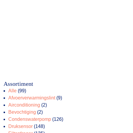
Assortiment
99
Alle
99
producten
9
Afvoerverwarmingslint
9
2
producten
Airconditioning
2
2
producten
Bevochtiging
2
producten
126
Condenswaterpomp
126
148
producten
Druksensor
148