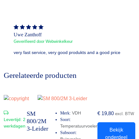
Uwe Zanthoff
Geverifieerd door Webwinkelkeur
very fast service, very good produkts and a good price
Gerelateerde producten
SM
VDH
Merk:
€
19,80
excl. BTW
Levertijd:
2
Soort:
800/2M
werkdagen
Temperatuurvoeler
3-Leider
Bekijk
Subsoort:
onderdeel
Buisvoeler