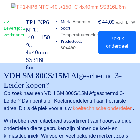
TP1-NP6
Emerson
Merk:
€
44,09
excl. BTW
Levertijd:
2
Soort:
NTC
werkdagen
Temperatuurvoeler
-40..+150
Bekijk
Productcode:
°C
onderdeel
804490
4x40mm
SS316L
6m
VDH SM 800S/15M Afgeschermd 3-
Leider kopen?
Op zoek naar een VDH SM 800S/15M Afgeschermd 3-
Leider? Dan bent u bij Koelonderdelen.nl aan het juiste
adres. Dit is dé plek voor al uw
koeltechnische onderdelen
.
Wij hebben een uitgebreid assortiment van hoogwaardige
onderdelen die te gebruiken zijn binnen de koel- en
klimaattechniek. Wij voeren veel bekende merken, zoals