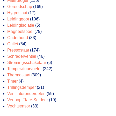
producten
135
Filterdroger
135
producten
169
Gereedschap
169
17
producten
Hygrostaat
17
producten
106
Leidinggoot
106
producten
5
Leidingisolatie
5
producten
79
Magneetspoel
79
33
producten
Onderhoud
33
64
producten
Outlet
64
producten
174
Pressostaat
174
producten
46
Schräderventiel
46
producten
6
Stromingsschakelaar
6
producten
242
Temperatuurvoeler
242
309
producten
Thermostaat
309
4
producten
Timer
4
producten
21
Trillingsdemper
21
producten
59
Ventilatoronderdelen
59
producten
19
Verloop Flare-Soldeer
19
33
producten
Vochtsensor
33
producten