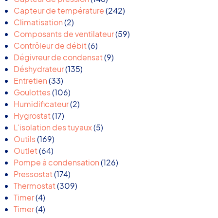
produits
242
Capteur de température
242
2
produits
Climatisation
2
produits
59
Composants de ventilateur
59
6
produits
Contrôleur de débit
6
produits
9
Dégivreur de condensat
9
135
produits
Déshydrateur
135
33
produits
Entretien
33
produits
106
Goulottes
106
produits
2
Humidificateur
2
17
produits
Hygrostat
17
produits
5
L'isolation des tuyaux
5
169
produits
Outils
169
64
produits
Outlet
64
produits
126
Pompe à condensation
126
174
produits
Pressostat
174
produits
309
Thermostat
309
4
produits
Timer
4
produits
4
Timer
4