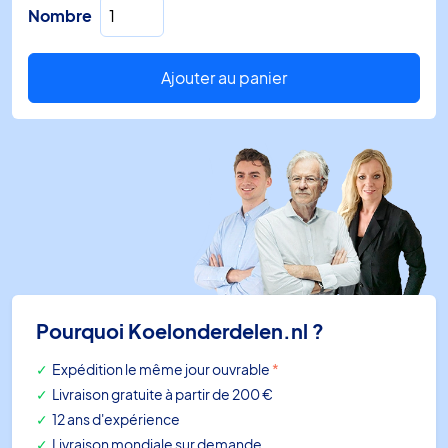
quantité
Nombre
de
Thermostat
extérieur
Ajouter au panier
A19BQC-
9252
-5/+25°C
IP65
Pourquoi Koelonderdelen.nl ?
Expédition le même jour ouvrable
*
Livraison gratuite à partir de 200 €
12 ans d'expérience
Livraison mondiale sur demande