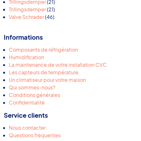
produits
21
Trillingsdemper
21
produits
21
Trillingsdemper
21
46
produits
Valve Schrader
46
produits
Informations
Composants de réfrigération
Humidification
La maintenance de votre installation CVC
Les capteurs de température
Un climatiseur pour votre maison
Qui sommes-nous?
Conditions générales
Confidentialité
Service clients
Nous contacter
Questions fréquentes