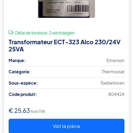
Délai de livraison:
2 werkdagen
Transformateur ECT-323 Alco 230/24V
25VA
Marque:
Emerson
Catégorie:
Thermostat
Sous-espèce:
Toebehoren
Code produit:
804424
€
25,63
hors TVA
Voir la pièce