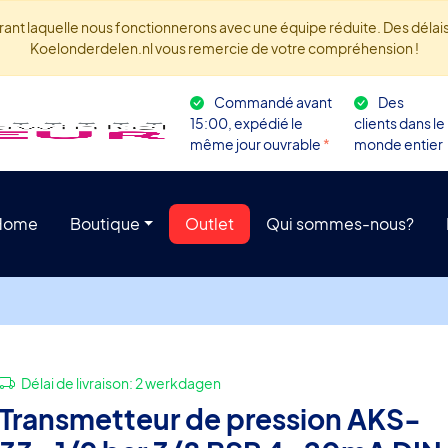
rant laquelle nous fonctionnerons avec une équipe réduite. Des délais 
Koelonderdelen.nl vous remercie de votre compréhension !
Commandé avant
Des
15:00, expédié le
clients dans le
même jour ouvrable
*
monde entier
Home
Boutique
Outlet
Qui sommes-nous?
Délai de livraison:
2 werkdagen
Transmetteur de pression AKS-