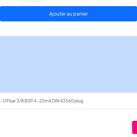
Transmetteur
de
Ajouter au panier
pression
AKS-
33
-1/9
bar
3/8
BSP
4-
20mA
DIN
43560
 -1/9 bar 3/8 BSP 4-20mA DIN 43560 plug
plug