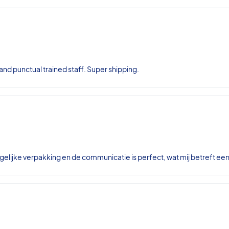
nd punctual trained staff. Super shipping.
gelijke verpakking en de communicatie is perfect, wat mij betreft ee