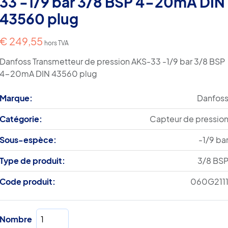
33 -1/9 bar 3/8 BSP 4-20mA DIN
43560 plug
€
249,55
hors TVA
Danfoss Transmetteur de pression AKS-33 -1/9 bar 3/8 BSP
4-20mA DIN 43560 plug
Marque:
Danfos
Catégorie:
Capteur de pressio
Sous-espèce:
-1/9 ba
Type de produit:
3/8 BS
Code produit:
060G211
quantité
Nombre
de