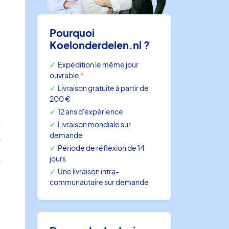
Pourquoi
Koelonderdelen.nl ?
Expédition le même jour
ouvrable
*
Livraison gratuite à partir de
s
200 €
12 ans d'expérience
n
Livraison mondiale sur
demande
r
Période de réflexion de 14
jours
P
Une livraison intra-
1
communautaire sur demande