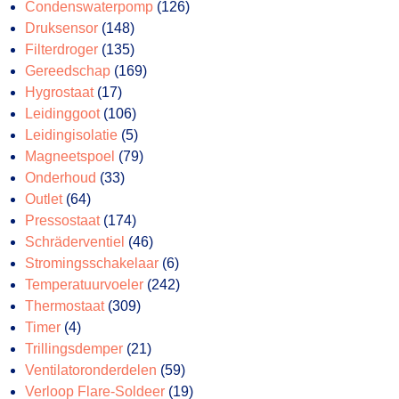
producten
126
Condenswaterpomp
126
148
producten
Druksensor
148
producten
135
Filterdroger
135
producten
169
Gereedschap
169
17
producten
Hygrostaat
17
producten
106
Leidinggoot
106
producten
5
Leidingisolatie
5
producten
79
Magneetspoel
79
33
producten
Onderhoud
33
64
producten
Outlet
64
producten
174
Pressostaat
174
producten
46
Schräderventiel
46
producten
6
Stromingsschakelaar
6
producten
242
Temperatuurvoeler
242
309
producten
Thermostaat
309
4
producten
Timer
4
producten
21
Trillingsdemper
21
producten
59
Ventilatoronderdelen
59
producten
19
Verloop Flare-Soldeer
19