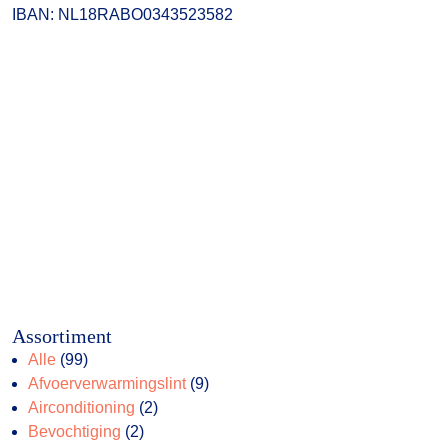
IBAN: NL18RABO0343523582
Assortiment
99
Alle
99
producten
9
Afvoerverwarmingslint
9
2
producten
Airconditioning
2
2
producten
Bevochtiging
2