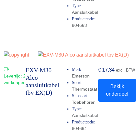
Type:
Aansluitkabel
Productcode:
804663
EXV-M30
Merk:
€
17,34
excl. BTW
Levertijd:
2
Emerson
Alco
werkdagen
Soort:
aansluitkabel
Bekijk
Thermostaat
tbv EX(D)
onderdeel
Subsoort:
Toebehoren
Type:
Aansluitkabel
Productcode:
804664