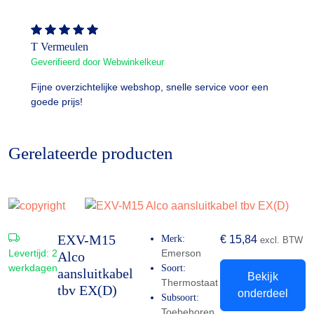
T Vermeulen
Geverifieerd door Webwinkelkeur
Fijne overzichtelijke webshop, snelle service voor een
goede prijs!
Gerelateerde producten
EXV-M15
Merk:
€
15,84
excl. BTW
Levertijd:
2
Emerson
Alco
werkdagen
Soort:
aansluitkabel
Bekijk
Thermostaat
tbv EX(D)
onderdeel
Subsoort:
Toebehoren