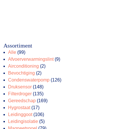
Assortiment
99
Alle
99
producten
9
Afvoerverwarmingslint
9
2
producten
Airconditioning
2
2
producten
Bevochtiging
2
producten
126
Condenswaterpomp
126
148
producten
Druksensor
148
producten
135
Filterdroger
135
producten
169
Gereedschap
169
17
producten
Hygrostaat
17
producten
106
Leidinggoot
106
producten
5
Leidingisolatie
5
producten
79
Magneetspoel
79