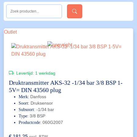
Outlet
Levertijd:
1 werkdag
Druktransmitter AKS-32 -1/34 bar 3/8 BSP 1-
5V= DIN 43560 plug
Danfoss
Merk:
Druksensor
Soort:
-1/34 bar
Subsoort:
3/8 BSP
Type:
060G2007
Productcode:
€
181,25
excl. BTW