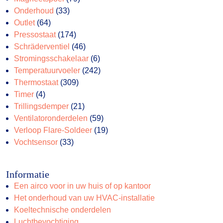
33
producten
Onderhoud
33
64
producten
Outlet
64
producten
174
Pressostaat
174
producten
46
Schräderventiel
46
producten
6
Stromingsschakelaar
6
producten
242
Temperatuurvoeler
242
309
producten
Thermostaat
309
4
producten
Timer
4
producten
21
Trillingsdemper
21
producten
59
Ventilatoronderdelen
59
producten
19
Verloop Flare-Soldeer
19
33
producten
Vochtsensor
33
producten
Informatie
Een airco voor in uw huis of op kantoor
Het onderhoud van uw HVAC-installatie
Koeltechnische onderdelen
Luchtbevochtiging