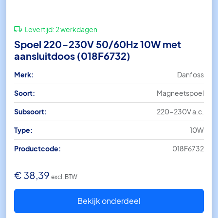
Levertijd:
2 werkdagen
Spoel 220-230V 50/60Hz 10W met
aansluitdoos (018F6732)
Merk:
Danfoss
Soort:
Magneetspoel
Subsoort:
220-230V a.c.
Type:
10W
Productcode:
018F6732
€
38,39
excl. BTW
Bekijk onderdeel