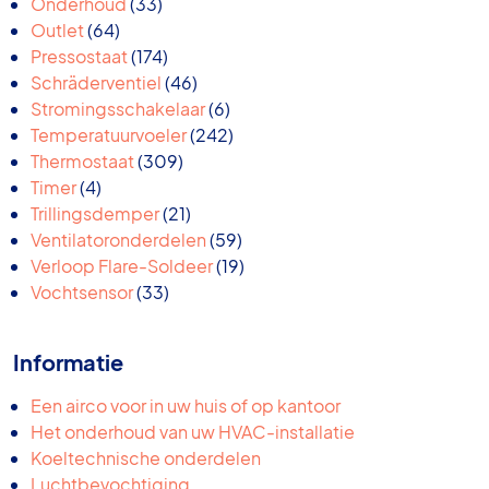
33
producten
Onderhoud
33
64
producten
Outlet
64
producten
174
Pressostaat
174
producten
46
Schräderventiel
46
producten
6
Stromingsschakelaar
6
producten
242
Temperatuurvoeler
242
309
producten
Thermostaat
309
4
producten
Timer
4
producten
21
Trillingsdemper
21
producten
59
Ventilatoronderdelen
59
producten
19
Verloop Flare-Soldeer
19
33
producten
Vochtsensor
33
producten
Informatie
Een airco voor in uw huis of op kantoor
Het onderhoud van uw HVAC-installatie
Koeltechnische onderdelen
Luchtbevochtiging