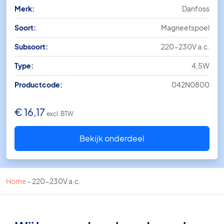
Merk:
Danfoss
Soort:
Magneetspoel
Subsoort:
220-230V a.c.
Type:
4,5W
Productcode:
042N0800
€
16,17
excl. BTW
Bekijk onderdeel
Home
-
220-230V a.c.