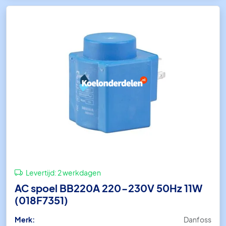
Levertijd:
2 werkdagen
AC spoel BB220A 220-230V 50Hz 11W
(018F7351)
Merk:
Danfoss