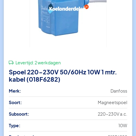
Levertijd:
2 werkdagen
Spoel 220-230V 50/60Hz 10W 1 mtr.
kabel (018F6282)
Merk:
Danfoss
Soort:
Magneetspoel
Subsoort:
220-230V a.c.
Type:
10W