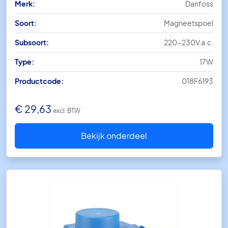
Merk:
Danfoss
Soort:
Magneetspoel
Subsoort:
220-230V a.c.
Type:
17W
Productcode:
018F6193
€
29,63
excl. BTW
Bekijk onderdeel