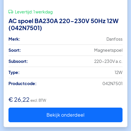
Levertijd:
1 werkdag
AC spoel BA230A 220-230V 50Hz 12W
(042N7501)
Merk:
Danfoss
Soort:
Magneetspoel
Subsoort:
220-230V a.c.
Type:
12W
Productcode:
042N7501
€
26,22
excl. BTW
Bekijk onderdeel