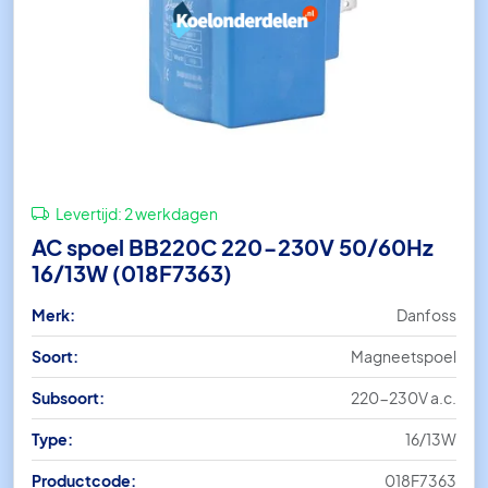
Levertijd:
2 werkdagen
AC spoel BB220C 220-230V 50/60Hz
16/13W (018F7363)
Merk:
Danfoss
Soort:
Magneetspoel
Subsoort:
220-230V a.c.
Type:
16/13W
Productcode:
018F7363