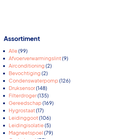
Assortiment
99
Alle
99
producten
9
Afvoerverwarmingslint
9
2
producten
Airconditioning
2
2
producten
Bevochtiging
2
producten
126
Condenswaterpomp
126
148
producten
Druksensor
148
producten
135
Filterdroger
135
producten
169
Gereedschap
169
17
producten
Hygrostaat
17
producten
106
Leidinggoot
106
producten
5
Leidingisolatie
5
producten
79
Magneetspoel
79