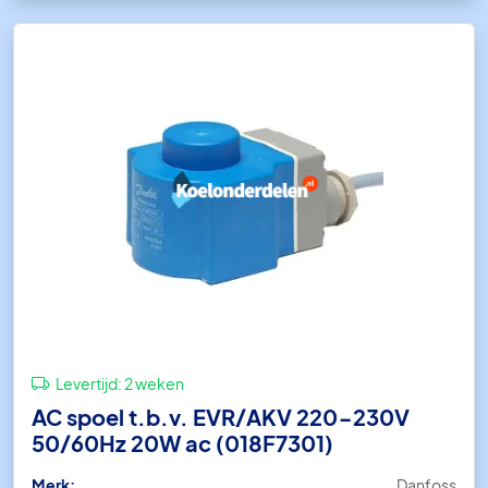
Levertijd:
2 weken
AC spoel t.b.v. EVR/AKV 220-230V
50/60Hz 20W ac (018F7301)
Merk:
Danfoss