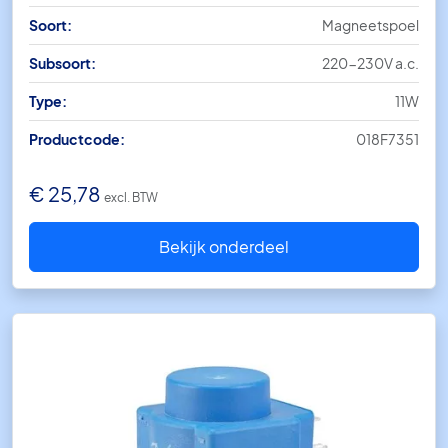
Soort:
Magneetspoel
Subsoort:
220-230V a.c.
Type:
11W
Productcode:
018F7351
€
25,78
excl. BTW
Bekijk onderdeel