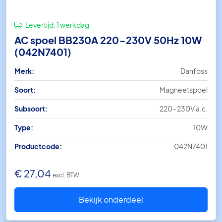
Levertijd:
1 werkdag
AC spoel BB230A 220-230V 50Hz 10W
(042N7401)
Merk:
Danfoss
Soort:
Magneetspoel
Subsoort:
220-230V a.c.
Type:
10W
Productcode:
042N7401
€
27,04
excl. BTW
Bekijk onderdeel