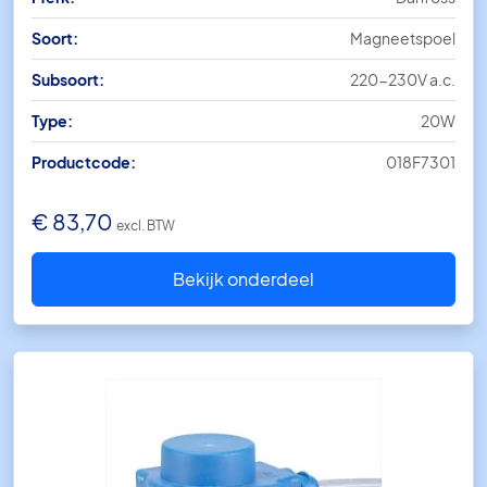
Soort:
Magneetspoel
Subsoort:
220-230V a.c.
Type:
20W
Productcode:
018F7301
€
83,70
excl. BTW
Bekijk onderdeel