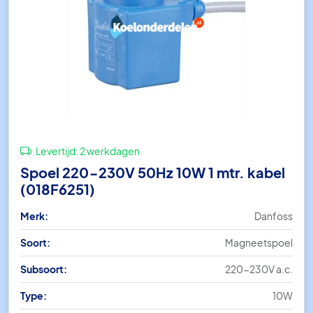
Levertijd:
2 werkdagen
Spoel 220-230V 50Hz 10W 1 mtr. kabel
(018F6251)
Merk:
Danfoss
Soort:
Magneetspoel
Subsoort:
220-230V a.c.
Type:
10W