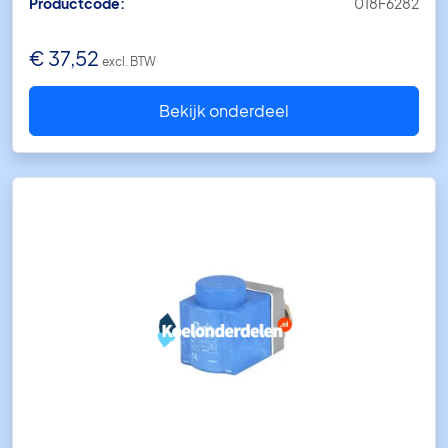
Productcode:
018F6282
€
37,52
excl. BTW
Bekijk onderdeel