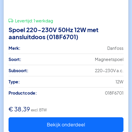
Levertijd:
1 werkdag
Spoel 220-230V 50Hz 12W met
aansluitdoos (018F6701)
Merk:
Danfoss
Soort:
Magneetspoel
Subsoort:
220-230V a.c.
Type:
12W
Productcode:
018F6701
€
38,39
excl. BTW
Bekijk onderdeel