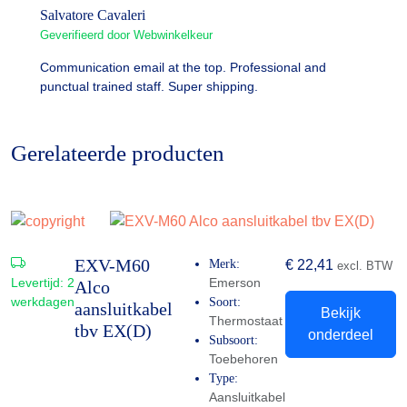
Salvatore Cavaleri
Geverifieerd door Webwinkelkeur
Communication email at the top. Professional and
punctual trained staff. Super shipping.
Gerelateerde producten
EXV-M60
Merk:
€
22,41
excl. BTW
Levertijd:
2
Emerson
Alco
werkdagen
Soort:
aansluitkabel
Bekijk
Thermostaat
tbv EX(D)
onderdeel
Subsoort:
Toebehoren
Type:
Aansluitkabel