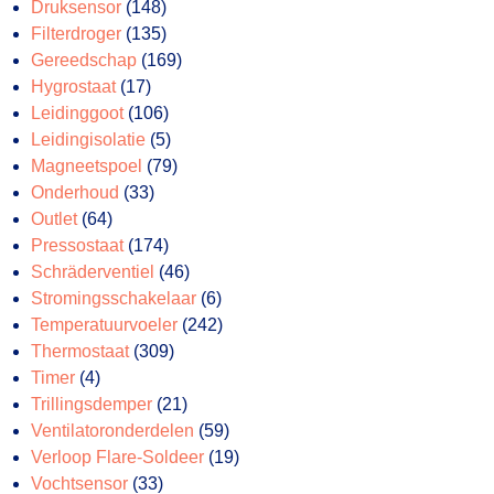
148
producten
Druksensor
148
producten
135
Filterdroger
135
producten
169
Gereedschap
169
17
producten
Hygrostaat
17
producten
106
Leidinggoot
106
producten
5
Leidingisolatie
5
producten
79
Magneetspoel
79
33
producten
Onderhoud
33
64
producten
Outlet
64
producten
174
Pressostaat
174
producten
46
Schräderventiel
46
producten
6
Stromingsschakelaar
6
producten
242
Temperatuurvoeler
242
309
producten
Thermostaat
309
4
producten
Timer
4
producten
21
Trillingsdemper
21
producten
59
Ventilatoronderdelen
59
producten
19
Verloop Flare-Soldeer
19
33
producten
Vochtsensor
33