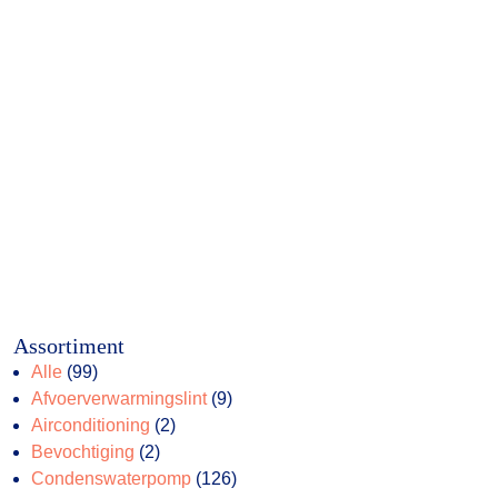
Assortiment
99
Alle
99
producten
9
Afvoerverwarmingslint
9
2
producten
Airconditioning
2
2
producten
Bevochtiging
2
producten
126
Condenswaterpomp
126