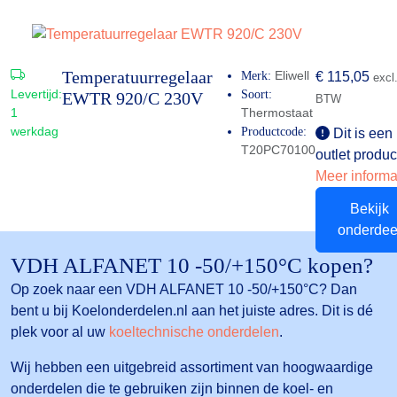
Temperatuurregelaar
Eliwell
Merk:
€
115,05
excl
Levertijd:
Soort:
EWTR 920/C 230V
BTW
1
Thermostaat
werkdag
Productcode:
Dit is een
T20PC70100
outlet produc
Meer informa
Bekijk
onderdee
VDH ALFANET 10 -50/+150°C kopen?
Op zoek naar een VDH ALFANET 10 -50/+150°C? Dan
bent u bij Koelonderdelen.nl aan het juiste adres. Dit is dé
plek voor al uw
koeltechnische onderdelen
.
Wij hebben een uitgebreid assortiment van hoogwaardige
onderdelen die te gebruiken zijn binnen de koel- en