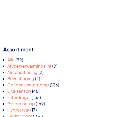
Assortiment
99
Alle
99
producten
9
Afvoerverwarmingslint
9
2
producten
Airconditioning
2
2
producten
Bevochtiging
2
producten
126
Condenswaterpomp
126
148
producten
Druksensor
148
producten
135
Filterdroger
135
producten
169
Gereedschap
169
17
producten
Hygrostaat
17
producten
106
Leidinggoot
106