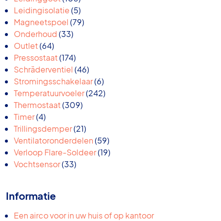
producten
5
Leidingisolatie
5
producten
79
Magneetspoel
79
33
producten
Onderhoud
33
64
producten
Outlet
64
producten
174
Pressostaat
174
producten
46
Schräderventiel
46
producten
6
Stromingsschakelaar
6
producten
242
Temperatuurvoeler
242
309
producten
Thermostaat
309
4
producten
Timer
4
producten
21
Trillingsdemper
21
producten
59
Ventilatoronderdelen
59
producten
19
Verloop Flare-Soldeer
19
33
producten
Vochtsensor
33
producten
Informatie
Een airco voor in uw huis of op kantoor