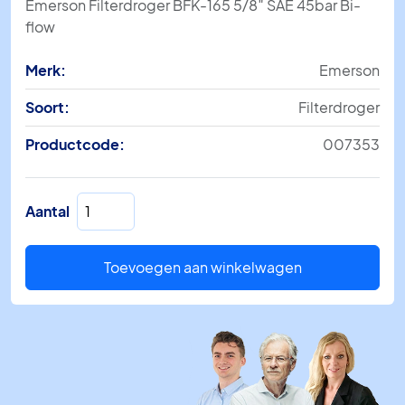
Emerson Filterdroger BFK-165 5/8″ SAE 45bar Bi-
flow
Merk:
Emerson
Soort:
Filterdroger
Productcode:
007353
Filterdroger
Aantal
BFK-
165
5/8"
Toevoegen aan winkelwagen
SAE
45bar
Bi-
flow
aantal