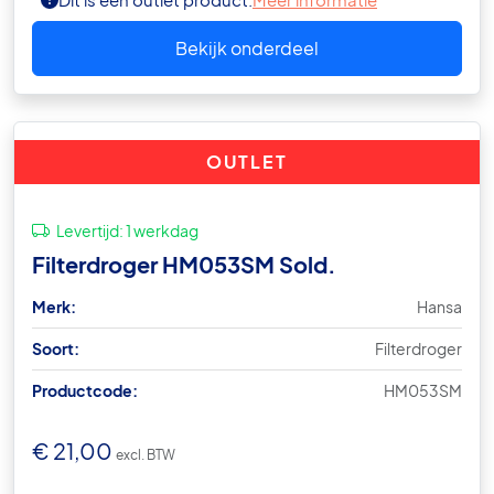
Dit is een outlet product.
Meer informatie
Bekijk onderdeel
OUTLET
Levertijd:
1 werkdag
Filterdroger HM053SM Sold.
Merk:
Hansa
Soort:
Filterdroger
Productcode:
HM053SM
€
21,00
excl. BTW