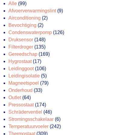
99
Alle
99
producten
9
Afvoerverwarmingslint
9
2
producten
Airconditioning
2
2
producten
Bevochtiging
2
producten
126
Condenswaterpomp
126
148
producten
Druksensor
148
producten
135
Filterdroger
135
producten
169
Gereedschap
169
17
producten
Hygrostaat
17
producten
106
Leidinggoot
106
producten
5
Leidingisolatie
5
producten
79
Magneetspoel
79
33
producten
Onderhoud
33
64
producten
Outlet
64
producten
174
Pressostaat
174
producten
46
Schräderventiel
46
producten
6
Stromingsschakelaar
6
producten
242
Temperatuurvoeler
242
309
producten
Thermostaat
309