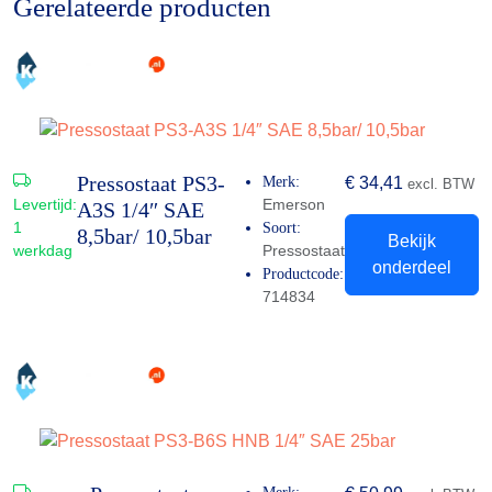
Gerelateerde producten
Pressostaat PS3-
Merk:
€
34,41
excl. BTW
Levertijd:
Emerson
A3S 1/4″ SAE
1
Soort:
8,5bar/ 10,5bar
Bekijk
werkdag
Pressostaat
onderdeel
Productcode:
714834