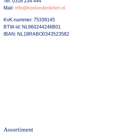
Tel: 0316 234 444
Mail:
info@koelonderdelen.nl
KvK-nummer: 75339145
BTW-id: NL860244246B01
IBAN: NL18RABO0343523582
Assortiment