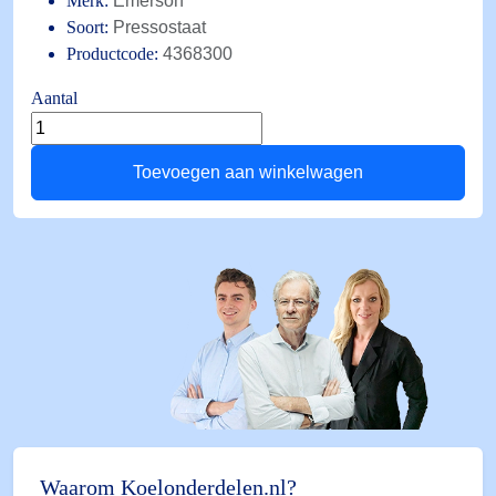
Merk:
Emerson
Soort:
Pressostaat
Productcode:
4368300
Aantal
Pressostaat
PS1-
Toevoegen aan winkelwagen
W3A
1/4"
SAE
0,5bar/5,0bar
LD
aantal
Waarom Koelonderdelen.nl?