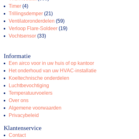
4
producten
Timer
4
producten
21
Trillingsdemper
21
producten
59
Ventilatoronderdelen
59
producten
19
Verloop Flare-Soldeer
19
33
producten
Vochtsensor
33
producten
Informatie
Een airco voor in uw huis of op kantoor
Het onderhoud van uw HVAC-installatie
Koeltechnische onderdelen
Luchtbevochtiging
Temperatuurvoelers
Over ons
Algemene voorwaarden
Privacybeleid
Klantenservice
Contact