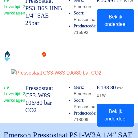
Pressostaat
Merk:
€
50,99
excl. BTW
Levertijd:
2
Emerson
PS3-B6S HNB
werkdagen
Soort:
1/4″ SAE
Bekijk
Pressostaat
25bar
onderdeel
Productcode:
715592
Pressostaat
Merk:
€
138,80
excl.
Levertijd:
2
Emerson
CS3-W8S
BTW
werkdagen
Soort:
106/80 bar
Pressostaat
CO2
Bekijk
Productcode:
onderdeel
718009
Emerson Pressostaat PS1-W3A 1/4″ SAE