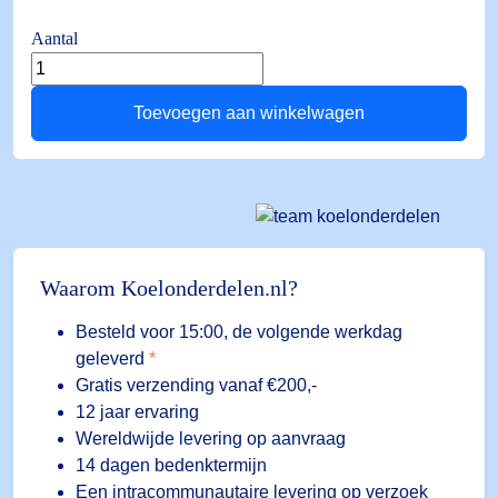
Aantal
Pressostaat
PS3-
Toevoegen aan winkelwagen
W6S
1/4"
SAE
23bar/29bar
aantal
Waarom Koelonderdelen.nl?
Besteld voor 15:00, de volgende werkdag
geleverd
*
Gratis verzending vanaf €200,-
12 jaar ervaring
Wereldwijde levering op aanvraag
14 dagen bedenktermijn
Een intracommunautaire levering op verzoek