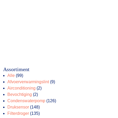
Assortiment
99
Alle
99
producten
9
Afvoerverwarmingslint
9
2
producten
Airconditioning
2
2
producten
Bevochtiging
2
producten
126
Condenswaterpomp
126
148
producten
Druksensor
148
producten
135
Filterdroger
135