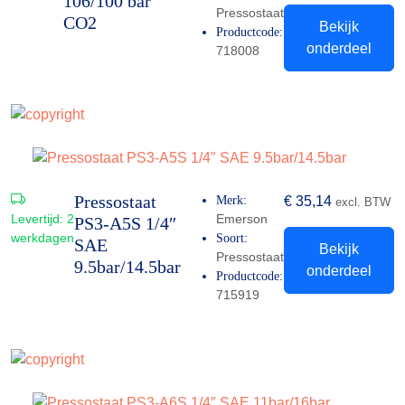
106/100 bar
Pressostaat
CO2
Bekijk
Productcode:
onderdeel
718008
Pressostaat
Merk:
€
35,14
excl. BTW
Levertijd:
2
Emerson
PS3-A5S 1/4″
werkdagen
Soort:
SAE
Bekijk
Pressostaat
9.5bar/14.5bar
onderdeel
Productcode:
715919