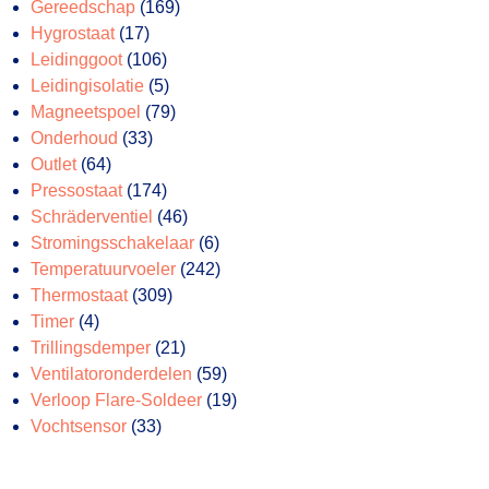
producten
169
Gereedschap
169
17
producten
Hygrostaat
17
producten
106
Leidinggoot
106
producten
5
Leidingisolatie
5
producten
79
Magneetspoel
79
33
producten
Onderhoud
33
64
producten
Outlet
64
producten
174
Pressostaat
174
producten
46
Schräderventiel
46
producten
6
Stromingsschakelaar
6
producten
242
Temperatuurvoeler
242
309
producten
Thermostaat
309
4
producten
Timer
4
producten
21
Trillingsdemper
21
producten
59
Ventilatoronderdelen
59
producten
19
Verloop Flare-Soldeer
19
33
producten
Vochtsensor
33
producten