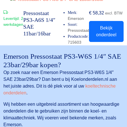
Pressostaat
Merk:
€
58,32
excl. BTW
Levertijd:
2
Emerson
PS3-A6S 1/4″
werkdagen
Soort:
SAE
Bekijk
Pressostaat
11bar/16bar
onderdeel
Productcode:
715603
Emerson Pressostaat PS3-W6S 1/4″ SAE
23bar/29bar kopen?
Op zoek naar een Emerson Pressostaat PS3-W6S 1/4″
SAE 23bar/29bar? Dan bent u bij Koelonderdelen.nl aan
het juiste adres. Dit is dé plek voor al uw
koeltechnische
onderdelen
.
Wij hebben een uitgebreid assortiment van hoogwaardige
onderdelen die te gebruiken zijn binnen de koel- en
klimaattechniek. Wij voeren veel bekende merken, zoals
Emerson.