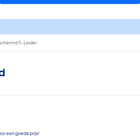
3-
Leider
aantal
schermd 3-Leider
rd
oor een goede prijs!