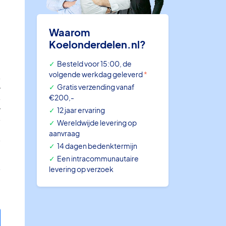
Waarom
Koelonderdelen.nl?
Besteld voor 15:00, de
H
volgende werkdag geleverd
*
Gratis verzending vanaf
r
€200,-
r
12 jaar ervaring
Wereldwijde levering op
0
aanvraag
14 dagen bedenktermijn
6
Een intracommunautaire
levering op verzoek