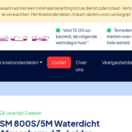
aarin wij met een minimale bezetting tot uw dienst zullen staan. Ver
te verwachten. Het Koelonderdelen.nl team dankt u voor uw begrip!
Voor 15:00 uur
Tevrede
besteld, de volgende
klanten over
werkdag in huis!
*
hele wereld
le koelonderdelen
Outlet
Over
Veelgestelde
ons
Levertijd:
3 weken
SM 800S/5M Waterdicht