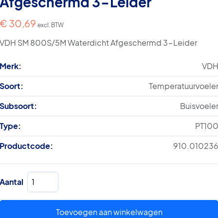
Afgeschermd 3-Leider
€
30,69
excl. BTW
VDH SM 800S/5M Waterdicht Afgeschermd 3-Leider
Merk:
VD
Soort:
Temperatuurvoele
Subsoort:
Buisvoele
Type:
PT10
Productcode:
910.01023
SM
Aantal
800S/5M
Waterdicht
Afgeschermd
Toevoegen aan winkelwagen