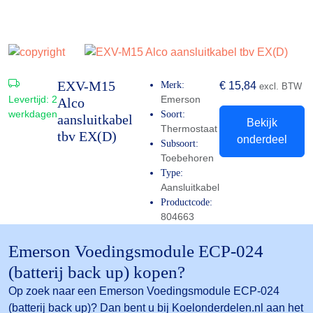
EXV-M15
Merk:
€
15,84
excl. BTW
Levertijd:
2
Emerson
Alco
werkdagen
Soort:
aansluitkabel
Bekijk
Thermostaat
tbv EX(D)
onderdeel
Subsoort:
Toebehoren
Type:
Aansluitkabel
Productcode:
804663
Emerson Voedingsmodule ECP-024
(batterij back up) kopen?
Op zoek naar een Emerson Voedingsmodule ECP-024
(batterij back up)? Dan bent u bij Koelonderdelen.nl aan het