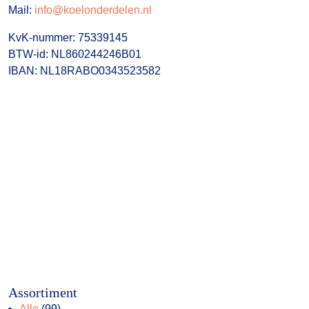
Mail:
info@koelonderdelen.nl
KvK-nummer: 75339145
BTW-id: NL860244246B01
IBAN: NL18RABO0343523582
Assortiment
99
Alle
99