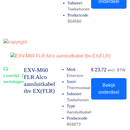
onderdeel
Subsoort:
Toebehoren
Productcode:
804560
EXV-M60
Merk:
€
23,72
excl. BTW
Levertijd:
2
Emerson
FLR Alco
werkdagen
Soort:
aansluitkabel
Bekijk
Thermostaat
tbv EX(FLR)
onderdeel
Subsoort:
Toebehoren
Type:
Aansluitkabel
Productcode:
804873