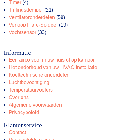
4
producten
Timer
4
producten
21
Trillingsdemper
21
producten
59
Ventilatoronderdelen
59
producten
19
Verloop Flare-Soldeer
19
33
producten
Vochtsensor
33
producten
Informatie
Een airco voor in uw huis of op kantoor
Het onderhoud van uw HVAC-installatie
Koeltechnische onderdelen
Luchtbevochtiging
Temperatuurvoelers
Over ons
Algemene voorwaarden
Privacybeleid
Klantenservice
Contact
Veelgestelde vragen