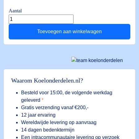
Aantal
Voedingsmodule
ECP-
Toevoegen aan winkelwagen
024
(batterij
back
up)
aantal
Waarom Koelonderdelen.nl?
Besteld voor 15:00, de volgende werkdag
geleverd
*
Gratis verzending vanaf €200,-
12 jaar ervaring
Wereldwijde levering op aanvraag
14 dagen bedenktermijn
Een intracommunautaire levering op verzoek