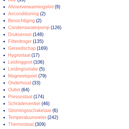
producten
9
Afvoerverwarmingslint
9
2
producten
Airconditioning
2
2
producten
Bevochtiging
2
producten
126
Condenswaterpomp
126
148
producten
Druksensor
148
producten
135
Filterdroger
135
producten
169
Gereedschap
169
17
producten
Hygrostaat
17
producten
106
Leidinggoot
106
producten
5
Leidingisolatie
5
producten
79
Magneetspoel
79
33
producten
Onderhoud
33
64
producten
Outlet
64
producten
174
Pressostaat
174
producten
46
Schräderventiel
46
producten
6
Stromingsschakelaar
6
producten
242
Temperatuurvoeler
242
309
producten
Thermostaat
309