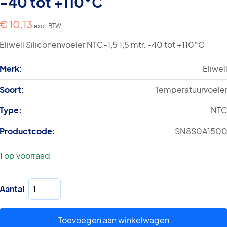
-40 tot +110°C
€
10,13
excl. BTW
Eliwell Siliconenvoeler NTC-1,5 1,5 mtr. -40 tot +110°C
Merk:
Eliwel
Soort:
Temperatuurvoele
Type:
NT
Productcode:
SN8S0A150
1 op voorraad
Siliconenvoeler
Aantal
NTC-
1,5
1,5
Toevoegen aan winkelwagen