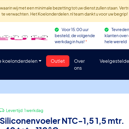
aarin wij met een minimale bezetting tot uw dienst zullen staan. Ver
te verwachten. Het Koelonderdelen.nl team dankt u voor uw begrip!
Voor 15:00 uur
Tevrede
besteld, de volgende
klanten over
werkdag in huis!
*
hele wereld
le koelonderdelen
Outlet
Over
Veelgestelde
ons
Levertijd:
1 werkdag
Siliconenvoeler NTC-1,5 1,5 mtr.