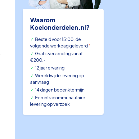
Waarom
Koelonderdelen.nl?
Besteld voor 15:00, de
l
volgende werkdag geleverd
*
Gratis verzending vanaf
r
€200,-
C
12 jaar ervaring
Wereldwijde levering op
0
aanvraag
14 dagen bedenktermijn
Een intracommunautaire
levering op verzoek